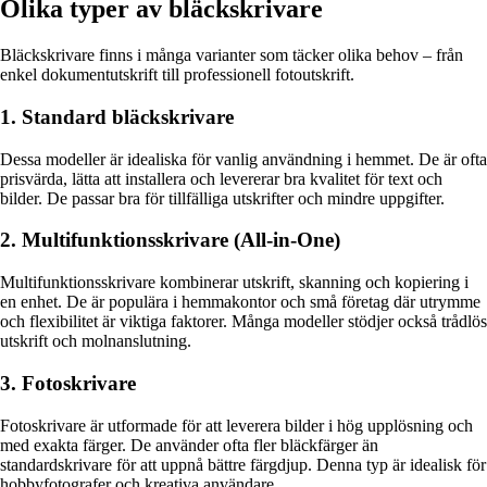
Olika typer av bläckskrivare
Bläckskrivare finns i många varianter som täcker olika behov – från
enkel dokumentutskrift till professionell fotoutskrift.
1. Standard bläckskrivare
Dessa modeller är idealiska för vanlig användning i hemmet. De är ofta
prisvärda, lätta att installera och levererar bra kvalitet för text och
bilder. De passar bra för tillfälliga utskrifter och mindre uppgifter.
2. Multifunktionsskrivare (All-in-One)
Multifunktionsskrivare kombinerar utskrift, skanning och kopiering i
en enhet. De är populära i hemmakontor och små företag där utrymme
och flexibilitet är viktiga faktorer. Många modeller stödjer också trådlös
utskrift och molnanslutning.
3. Fotoskrivare
Fotoskrivare är utformade för att leverera bilder i hög upplösning och
med exakta färger. De använder ofta fler bläckfärger än
standardskrivare för att uppnå bättre färgdjup. Denna typ är idealisk för
hobbyfotografer och kreativa användare.