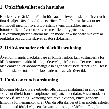
1. Utskriftskvalitet och hastighet
Bläckskrivare är kända för sin förmåga att leverera skarpa färger och
fina detaljer, särskilt vid fotoutskrifter. Om du främst skriver ut text kan
en modell med hög svartvit prestanda vara tillräcklig, medan
fotoutskrifter kräver en skrivare med flera färgpatroner.
Utskriftshastigheten varierar mellan modeller – snabbare skrivare är
praktiska om du ofta skriver ut stora dokument.
2. Driftskostnader och bläckförbrukning
Även om många bläckskrivare är billiga i inköp kan kostnaderna för
bläckpatroner snabbt bli höga. Överväg därför modeller med stora
bläcktankar eller abonnemangslösningar där du betalar per sida. Dessa
kan minska de totala driftskostnaderna avsevärt över tid.
3. Funktioner och anslutning
Moderna bläckskrivare erbjuder ofta trådlös anslutning så att du kan
skriva ut direkt från smartphone, surfplatta eller dator. Vissa modeller
har också skanning, kopiering och faxfunktioner, vilket gör dem
lämpliga för hemmakontoret. Om du ofta skriver ut från mobila enheter
kan du med fördel välja en skrivare som stödjer AirPrint, Google