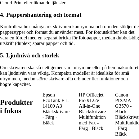
Cloud Print eller liknande tjänster.
4. Pappershantering och format
Kontrollera hur många ark skrivaren kan rymma och om den stödjer de
papperstyper och format du använder mest. För fotoutskrifter kan det
vara en fördel med en separat bricka för fotopapper, medan dubbelsidig
utskrift (duplex) sparar papper och tid.
5. Ljudnivå och storlek
Om skrivaren ska stå i ett gemensamt utrymme eller på hemmakontoret
kan ljudnivån vara viktig. Kompakta modeller är idealiska för små
utrymmen, medan större skrivare ofta erbjuder fler funktioner och
högre kapacitet.
Epson
HP Officejet
Canon
EcoTank ET-
Pro 9122e
PIXMA
Produkter
14100 A3
All-in-One
G3570 -
i fokus
Bläckskrivare
Bläckskrivare
Black
- Färg -
Multifunktion
Bläckskriva
Bläck
med Fax -
Multifunkti
Färg - Bläck
- Färg -
Bläck