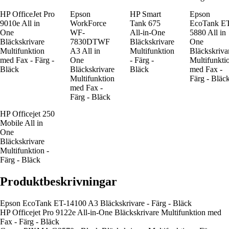
HP OfficeJet Pro
Epson
HP Smart
Epson
9010e All in
WorkForce
Tank 675
EcoTank E
One
WF-
All-in-One
5880 All in
Bläckskrivare
7830DTWF
Bläckskrivare
One
Multifunktion
A3 All in
Multifunktion
Bläckskriva
med Fax - Färg -
One
- Färg -
Multifunkti
Bläck
Bläckskrivare
Bläck
med Fax -
Multifunktion
Färg - Bläc
med Fax -
Färg - Bläck
HP Officejet 250
Mobile All in
One
Bläckskrivare
Multifunktion -
Färg - Bläck
Produktbeskrivningar
Epson EcoTank ET-14100 A3 Bläckskrivare - Färg - Bläck
HP Officejet Pro 9122e All-in-One Bläckskrivare Multifunktion med
Fax - Färg - Bläck