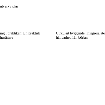
ntverk
Stolar
ing i praktiken: En praktisk
Cirkulärt byggande: Integrera åt
 husägare
hållbarhet från början