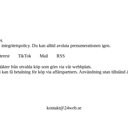
t.
 integritetspolicy. Du kan alltid avsluta prenumerationen igen.
terest
TikTok
Mail
RSS
ntäkter från utvalda köp som görs via vår webbplats.
an få betalning för köp via affärspartners. Användning utan tillstånd är 
kontakt@24web.se