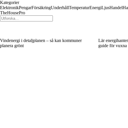
Kategorier
Elektronik
Pengar
Försäkring
Underhåll
Temperatur
Energi
Ljus
Handel
Ha
TheHousePro
Vindenergi i detaljplanen – så kan kommuner
Lär energihanter
planera grönt
guide för vuxna