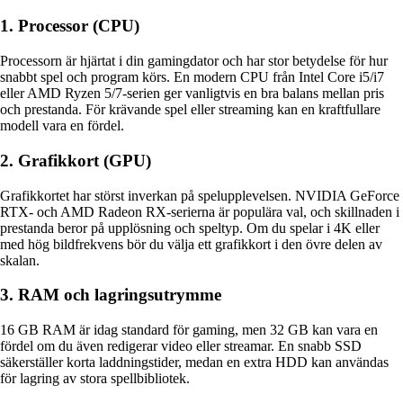
1. Processor (CPU)
Processorn är hjärtat i din gamingdator och har stor betydelse för hur
snabbt spel och program körs. En modern CPU från Intel Core i5/i7
eller AMD Ryzen 5/7-serien ger vanligtvis en bra balans mellan pris
och prestanda. För krävande spel eller streaming kan en kraftfullare
modell vara en fördel.
2. Grafikkort (GPU)
Grafikkortet har störst inverkan på spelupplevelsen. NVIDIA GeForce
RTX- och AMD Radeon RX-serierna är populära val, och skillnaden i
prestanda beror på upplösning och speltyp. Om du spelar i 4K eller
med hög bildfrekvens bör du välja ett grafikkort i den övre delen av
skalan.
3. RAM och lagringsutrymme
16 GB RAM är idag standard för gaming, men 32 GB kan vara en
fördel om du även redigerar video eller streamar. En snabb SSD
säkerställer korta laddningstider, medan en extra HDD kan användas
för lagring av stora spellbibliotek.