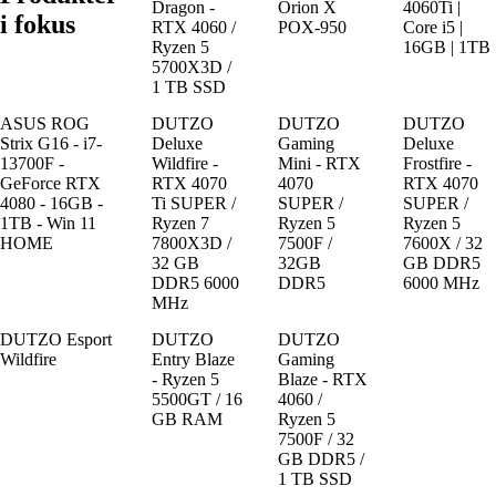
Dragon -
Orion X
4060Ti |
i fokus
RTX 4060 /
POX-950
Core i5 |
Ryzen 5
16GB | 1TB
5700X3D /
1 TB SSD
ASUS ROG
DUTZO
DUTZO
DUTZO
Strix G16 - i7-
Deluxe
Gaming
Deluxe
13700F -
Wildfire -
Mini - RTX
Frostfire -
GeForce RTX
RTX 4070
4070
RTX 4070
4080 - 16GB -
Ti SUPER /
SUPER /
SUPER /
1TB - Win 11
Ryzen 7
Ryzen 5
Ryzen 5
HOME
7800X3D /
7500F /
7600X / 32
32 GB
32GB
GB DDR5
DDR5 6000
DDR5
6000 MHz
MHz
DUTZO Esport
DUTZO
DUTZO
Wildfire
Entry Blaze
Gaming
- Ryzen 5
Blaze - RTX
5500GT / 16
4060 /
GB RAM
Ryzen 5
7500F / 32
GB DDR5 /
1 TB SSD