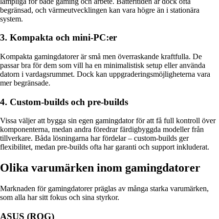
lämpliga för både gaming och arbete. Batteritiden är dock ofta
begränsad, och värmeutvecklingen kan vara högre än i stationära
system.
3. Kompakta och mini-PC:er
Kompakta gamingdatorer är små men överraskande kraftfulla. De
passar bra för dem som vill ha en minimalistisk setup eller använda
datorn i vardagsrummet. Dock kan uppgraderingsmöjligheterna vara
mer begränsade.
4. Custom-builds och pre-builds
Vissa väljer att bygga sin egen gamingdator för att få full kontroll över
komponenterna, medan andra föredrar färdigbyggda modeller från
tillverkare. Båda lösningarna har fördelar – custom-builds ger
flexibilitet, medan pre-builds ofta har garanti och support inkluderat.
Olika varumärken inom gamingdatorer
Marknaden för gamingdatorer präglas av många starka varumärken,
som alla har sitt fokus och sina styrkor.
ASUS (ROG)