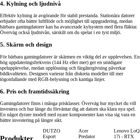
4. Kylning och ljudnivå
Effektiv kylning är avgörande för stabil prestanda. Stationära datorer
erbjuder ofta bättre luftflöde och möjlighet till uppgradering, medan
bärbara gamingdatorer kan ha avancerade kylsystem med flera fläktar.
Överväg också ljudnivån, särskilt om du spelar i en tyst miljö.
5. Skärm och design
För bärbara gamingdatorer är skärmen en viktig del av upplevelsen. En
hög uppdateringsfrekvens (144 Hz eller mer) ger en smidigare
spelupplevelse, medan upplösning och färgåtergivning påverkar
bildkvaliteten. Designen varierar från diskreta modeller till mer
iögonfallande med RGB-belysning och kantiga linjer.
6. Pris och framtidssäkring
Gamingdatorer finns i många prisklasser. Överväg hur mycket du vill
investera och hur länge du förväntar dig att datorn ska klara nya spel.
En något dyrare modell med nyare komponenter kan visa sig vara en
bättre investering på längre sikt.
DUTZO
Acer
Lenovo LoQ
Esport
Predator
17i - RTX
Produkter