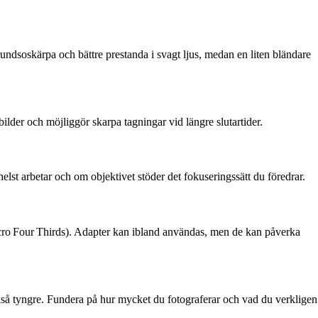
undsoskärpa och bättre prestanda i svagt ljus, medan en liten bländare
ilder och möjliggör skarpa tagningar vid längre slutartider.
lst arbetar och om objektivet stöder det fokuseringssätt du föredrar.
 Micro Four Thirds). Adapter kan ibland användas, men de kan påverka
också tyngre. Fundera på hur mycket du fotograferar och vad du verkligen