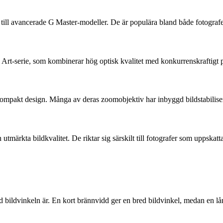
 till avancerade G Master-modeller. De är populära bland både fotografe
n Art-serie, som kombinerar hög optisk kvalitet med konkurrenskraftigt p
kompakt design. Många av deras zoomobjektiv har inbyggd bildstabiliseri
utmärkta bildkvalitet. De riktar sig särskilt till fotografer som uppskatt
d bildvinkeln är. En kort brännvidd ger en bred bildvinkel, medan en l