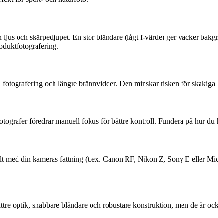
ljus och skärpedjupet. En stor bländare (lågt f-värde) ger vacker bakgr
roduktfotografering.
en fotografering och längre brännvidder. Den minskar risken för skakiga b
grafer föredrar manuell fokus för bättre kontroll. Fundera på hur du he
atibelt med din kameras fattning (t.ex. Canon RF, Nikon Z, Sony E eller
 bättre optik, snabbare bländare och robustare konstruktion, men de är 