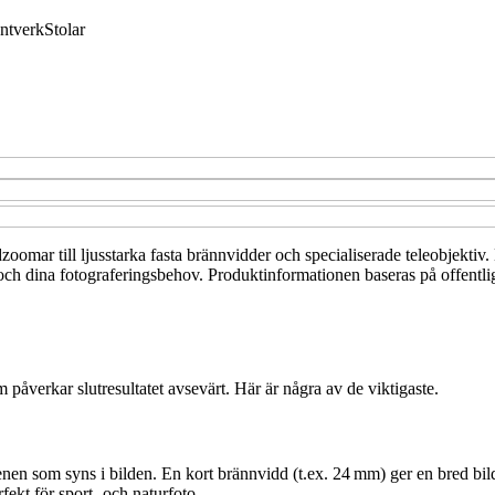
ntverk
Stolar
zoomar till ljusstarka fasta brännvidder och specialiserade teleobjektiv.
ch dina fotograferingsbehov. Produktinformationen baseras på offentligt 
m påverkar slutresultatet avsevärt. Här är några av de viktigaste.
 som syns i bilden. En kort brännvidd (t.ex. 24 mm) ger en bred bildv
ekt för sport- och naturfoto.