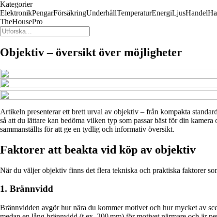
Kategorier
Elektronik
Pengar
Försäkring
Underhåll
Temperatur
Energi
Ljus
Handel
Ha
TheHousePro
Objektiv – översikt över möjligheter
Artikeln presenterar ett brett urval av objektiv – från kompakta standard
så att du lättare kan bedöma vilken typ som passar bäst för din kamera o
sammanställts för att ge en tydlig och informativ översikt.
Faktorer att beakta vid köp av objektiv
När du väljer objektiv finns det flera tekniska och praktiska faktorer so
1. Brännvidd
Brännvidden avgör hur nära du kommer motivet och hur mycket av scenen
medan en lång brännvidd (t.ex. 200 mm) för motivet närmare och är perf