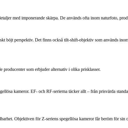
detaljer med imponerande skärpa. De används ofta inom naturfoto, produ
skt böjt perspektiv. Det finns också tilt-shift-objektiv som används ino
roducenter som erbjuder alternativ i olika prisklasser.
ellösa kameror. EF- och RF-serierna täcker allt – från prisvärda standar
arhet. Objektiven för Z-seriens spegellösa kameror får beröm för sin 