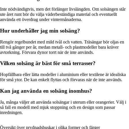
Inte nödvändigtvis, men det förlänger livslängden. Om solsängen står
ute året runt bör du välja väderbeständiga material och eventuellt
använda ett överdrag under vintermånaderna.
Hur underhåller jag min solsäng?
Rengör regelbundet med mild tvål och vatten. Träsängar bör oljas en
till två gånger per år, medan metall- och plastmodeller bara kräver
avtorkning. Förvara dynor torrt när de inte används.
Vilken solsäng är bäst för små terrasser?
Hopfällbara eller lätta modeller i aluminium eller textilene är idealiska
för små ytor. De kan enkelt flyttas och förvaras när de inte används.
Kan jag använda en solsäng inomhus?
Ja, många väljer att använda solsängar i uterum eller orangerier. Välj i
så fall en modell med mjuk stoppning och en design som passar
inredningen.
Översikt över prydnadsbuskar i olika former och färger