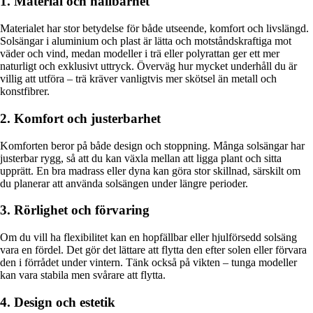
1. Material och hållbarhet
Materialet har stor betydelse för både utseende, komfort och livslängd.
Solsängar i aluminium och plast är lätta och motståndskraftiga mot
väder och vind, medan modeller i trä eller polyrattan ger ett mer
naturligt och exklusivt uttryck. Överväg hur mycket underhåll du är
villig att utföra – trä kräver vanligtvis mer skötsel än metall och
konstfibrer.
2. Komfort och justerbarhet
Komforten beror på både design och stoppning. Många solsängar har
justerbar rygg, så att du kan växla mellan att ligga plant och sitta
upprätt. En bra madrass eller dyna kan göra stor skillnad, särskilt om
du planerar att använda solsängen under längre perioder.
3. Rörlighet och förvaring
Om du vill ha flexibilitet kan en hopfällbar eller hjulförsedd solsäng
vara en fördel. Det gör det lättare att flytta den efter solen eller förvara
den i förrådet under vintern. Tänk också på vikten – tunga modeller
kan vara stabila men svårare att flytta.
4. Design och estetik