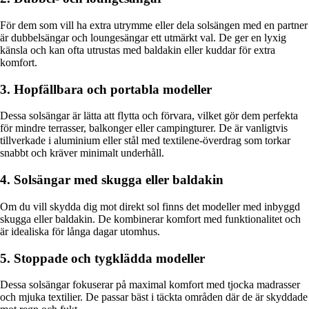
För dem som vill ha extra utrymme eller dela solsängen med en partner
är dubbelsängar och loungesängar ett utmärkt val. De ger en lyxig
känsla och kan ofta utrustas med baldakin eller kuddar för extra
komfort.
3. Hopfällbara och portabla modeller
Dessa solsängar är lätta att flytta och förvara, vilket gör dem perfekta
för mindre terrasser, balkonger eller campingturer. De är vanligtvis
tillverkade i aluminium eller stål med textilene-överdrag som torkar
snabbt och kräver minimalt underhåll.
4. Solsängar med skugga eller baldakin
Om du vill skydda dig mot direkt sol finns det modeller med inbyggd
skugga eller baldakin. De kombinerar komfort med funktionalitet och
är idealiska för långa dagar utomhus.
5. Stoppade och tygklädda modeller
Dessa solsängar fokuserar på maximal komfort med tjocka madrasser
och mjuka textilier. De passar bäst i täckta områden där de är skyddade