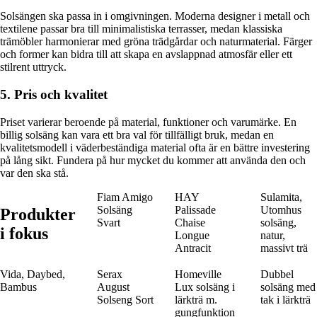
Solsängen ska passa in i omgivningen. Moderna designer i metall och
textilene passar bra till minimalistiska terrasser, medan klassiska
trämöbler harmonierar med gröna trädgårdar och naturmaterial. Färger
och former kan bidra till att skapa en avslappnad atmosfär eller ett
stilrent uttryck.
5. Pris och kvalitet
Priset varierar beroende på material, funktioner och varumärke. En
billig solsäng kan vara ett bra val för tillfälligt bruk, medan en
kvalitetsmodell i väderbeständiga material ofta är en bättre investering
på lång sikt. Fundera på hur mycket du kommer att använda den och
var den ska stå.
Fiam Amigo
HAY
Sulamita,
Solsäng
Palissade
Utomhus
Produkter
Svart
Chaise
solsäng,
i fokus
Longue
natur,
Antracit
massivt trä
Vida, Daybed,
Serax
Homeville
Dubbel
Bambus
August
Lux solsäng i
solsäng med
Solseng Sort
lärkträ m.
tak i lärkträ
gungfunktion