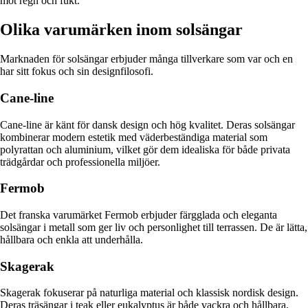
mot regn och fukt.
Olika varumärken inom solsängar
Marknaden för solsängar erbjuder många tillverkare som var och en
har sitt fokus och sin designfilosofi.
Cane-line
Cane-line är känt för dansk design och hög kvalitet. Deras solsängar
kombinerar modern estetik med väderbeständiga material som
polyrattan och aluminium, vilket gör dem idealiska för både privata
trädgårdar och professionella miljöer.
Fermob
Det franska varumärket Fermob erbjuder färgglada och eleganta
solsängar i metall som ger liv och personlighet till terrassen. De är lätta,
hållbara och enkla att underhålla.
Skagerak
Skagerak fokuserar på naturliga material och klassisk nordisk design.
Deras träsängar i teak eller eukalyptus är både vackra och hållbara,