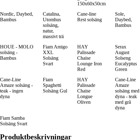
150x60x50cm
Nordic, Daybed,
Catalina,
Cane-line
Sole,
Bambus
Utomhus
Rest solsäng
Daybed,
solsäng,
Bambus
natur,
massivt trä
HOUE - MOLO
Fiam Amigo
HAY
Serax
solsäng -
XXL
Palissade
August
Bambus
Solsäng
Chaise
Solseng
Svart
Lounge Iron
Eucalyptus
Red
Green
Cane-Line
Fiam
HAY
Cane-Line
Amaze solsäng -
Spaghetti
Palissade
Amaze
teak - ingen
Solsäng Gul
Chaise
solsäng med
dyna
Longue
dyna - teak
Oliven
med grå
dyna
Fiam Samba
Solsäng Svart
Produktbeskrivningar