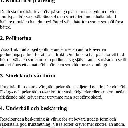
1. Klimat och placering
De flesta fruktträd trivs bäst på soliga platser med skydd mot vind.
Jordtypen bör vara väldränerad men samtidigt kunna hålla fukt. I
kallare områden kan du med fördel välja hårdföra sorter som tål frost
bättre.
2. Pollinering
Vissa fruktträd är självpollinerande, medan andra kräver en
pollineringspartner för att sätta frukt. Om du bara har plats för ett träd
bör du välja en sort som kan pollinera sig själv – annars måste du se till
att det finns ett annat träd i närheten som blommar samtidigt.
3. Storlek och växtform
Fruktträd finns som dvärgträd, pelarträd, spaljéträd och fristående träd.
Dvärg- och pelarträd passar bra för små trädgårdar eller krukor, medan
fristående träd kräver mer utrymme men ger större skörd.
4. Underhåll och beskärning
Regelbunden beskärning är viktig för att bevara trädets form och
säkerställa god fruktsättning. Vissa sorter kräver mer skötsel än andra,