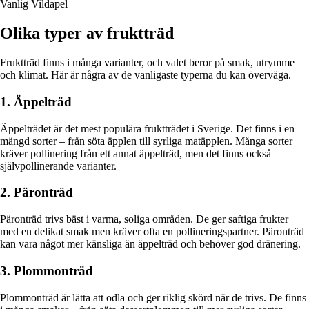
Vanlig Vildapel
Olika typer av fruktträd
Fruktträd finns i många varianter, och valet beror på smak, utrymme
och klimat. Här är några av de vanligaste typerna du kan överväga.
1. Äppelträd
Äppelträdet är det mest populära fruktträdet i Sverige. Det finns i en
mängd sorter – från söta äpplen till syrliga matäpplen. Många sorter
kräver pollinering från ett annat äppelträd, men det finns också
självpollinerande varianter.
2. Päronträd
Päronträd trivs bäst i varma, soliga områden. De ger saftiga frukter
med en delikat smak men kräver ofta en pollineringspartner. Päronträd
kan vara något mer känsliga än äppelträd och behöver god dränering.
3. Plommonträd
Plommonträd är lätta att odla och ger riklig skörd när de trivs. De finns