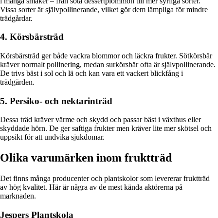
i många smaker – från söta dessertplommon till mer syrliga sorter.
Vissa sorter är självpollinerande, vilket gör dem lämpliga för mindre
trädgårdar.
4. Körsbärsträd
Körsbärsträd ger både vackra blommor och läckra frukter. Sötkörsbär
kräver normalt pollinering, medan surkörsbär ofta är självpollinerande.
De trivs bäst i sol och lä och kan vara ett vackert blickfång i
trädgården.
5. Persiko- och nektarinträd
Dessa träd kräver värme och skydd och passar bäst i växthus eller
skyddade hörn. De ger saftiga frukter men kräver lite mer skötsel och
uppsikt för att undvika sjukdomar.
Olika varumärken inom fruktträd
Det finns många producenter och plantskolor som levererar fruktträd
av hög kvalitet. Här är några av de mest kända aktörerna på
marknaden.
Jespers Plantskola