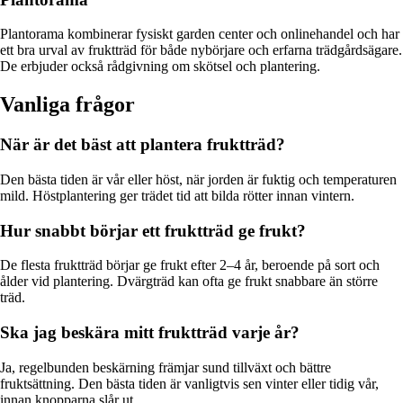
Plantorama kombinerar fysiskt garden center och onlinehandel och har
ett bra urval av fruktträd för både nybörjare och erfarna trädgårdsägare.
De erbjuder också rådgivning om skötsel och plantering.
Vanliga frågor
När är det bäst att plantera fruktträd?
Den bästa tiden är vår eller höst, när jorden är fuktig och temperaturen
mild. Höstplantering ger trädet tid att bilda rötter innan vintern.
Hur snabbt börjar ett fruktträd ge frukt?
De flesta fruktträd börjar ge frukt efter 2–4 år, beroende på sort och
ålder vid plantering. Dvärgträd kan ofta ge frukt snabbare än större
träd.
Ska jag beskära mitt fruktträd varje år?
Ja, regelbunden beskärning främjar sund tillväxt och bättre
fruktsättning. Den bästa tiden är vanligtvis sen vinter eller tidig vår,
innan knopparna slår ut.