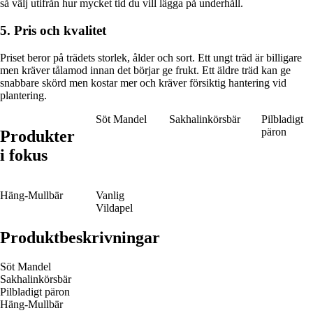
så välj utifrån hur mycket tid du vill lägga på underhåll.
5. Pris och kvalitet
Priset beror på trädets storlek, ålder och sort. Ett ungt träd är billigare
men kräver tålamod innan det börjar ge frukt. Ett äldre träd kan ge
snabbare skörd men kostar mer och kräver försiktig hantering vid
plantering.
Söt Mandel
Sakhalinkörsbär
Pilbladigt
päron
Produkter
i fokus
Häng-Mullbär
Vanlig
Vildapel
Produktbeskrivningar
Söt Mandel
Sakhalinkörsbär
Pilbladigt päron
Häng-Mullbär