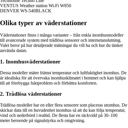
Technoline Techno Line
VENTUS Weather station Wi-Fi W850
DENVER WS-540BLACK
Olika typer av väderstationer
Väderstationer finns i många varianter – från enkla inomhusmodeller
till avancerade system med trådlösa sensorer och internetanslutning.
Valet beror på hur detaljerade mätningar du vill ha och hur du tänker
använda datan.
1. Inomhusväderstationer
Dessa modeller mäter främst temperatur och luftfuktighet inomhus. De
är idealiska för att övervaka inomhusklimatet i hemmet och kan hjälpa
till att förebygga fuktproblem och förbättra komforten.
2. Trådlösa väderstationer
Trådlösa modeller har en eller flera sensorer som placeras utomhus. De
skickar data till en huvudenhet inomhus så att du kan följa temperatur,
vind och nederbörd i realtid. De flesta har en räckvidd på 30–100
meter beroende på signalstyrka och omgivning.