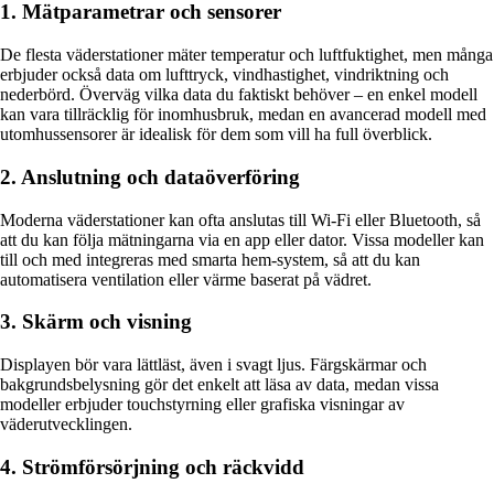
1. Mätparametrar och sensorer
De flesta väderstationer mäter temperatur och luftfuktighet, men många
erbjuder också data om lufttryck, vindhastighet, vindriktning och
nederbörd. Överväg vilka data du faktiskt behöver – en enkel modell
kan vara tillräcklig för inomhusbruk, medan en avancerad modell med
utomhussensorer är idealisk för dem som vill ha full överblick.
2. Anslutning och dataöverföring
Moderna väderstationer kan ofta anslutas till Wi-Fi eller Bluetooth, så
att du kan följa mätningarna via en app eller dator. Vissa modeller kan
till och med integreras med smarta hem-system, så att du kan
automatisera ventilation eller värme baserat på vädret.
3. Skärm och visning
Displayen bör vara lättläst, även i svagt ljus. Färgskärmar och
bakgrundsbelysning gör det enkelt att läsa av data, medan vissa
modeller erbjuder touchstyrning eller grafiska visningar av
väderutvecklingen.
4. Strömförsörjning och räckvidd