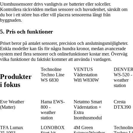
Utomhussensorer drivs vanligtvis av batterier eller solceller.
Kontrollera räckvidden mellan sensorer och huvudenhet, särskilt om
du bor i ett större hus eller vill placera sensorerna långt från
byggnaden.
5. Pris och funktioner
Priset beror på antalet sensorer, precision och anslutningsmöjligheter.
Enkla modeller kan fås för några hundra kronor, medan avancerade
system med flera sensorer och onlinefunktioner kostar mer. Överväg
vilka funktioner du faktiskt kommer att använda i vardagen.
Technoline
VENTUS
DENVE
Techno Line
Väderstation
WS-520 -
Produkter
WS 6830
Wifi W830W
weather
i fokus
station
Eve Weather
Hama EWS-
Netatmo Smart
Cresta
(Matter)
800 -
Väderstation +
DTX390
weather
Extra
station
Inomhusmodul
TFA Lumax
LONOBOX
4M Green
Technolin
35.1093
Start-kit
Science/Weather
Techno L