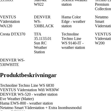
W922
station
Premium
Collection
VENTUS
DENVER
Hama Color
Netatmo
Väderstation
WS-
Edge - weather
Smart
WA120
530BLACK
station
Väderstat
Cresta DTX370
TFA
Technoline
VENTUS
35.1133.01
Techno Line
Väderstat
Sun RC
WS 9140-IT -
W200
Weather
weather station
Station
DENVER WS-
530WHITE
Produktbeskrivningar
Technoline Techno Line WS 6830
VENTUS Väderstation Wifi W830W
DENVER WS-520 - weather station
Eve Weather (Matter)
Hama EWS-800 - weather station
Netatmo Smart Väderstation + Extra Inomhusmodul