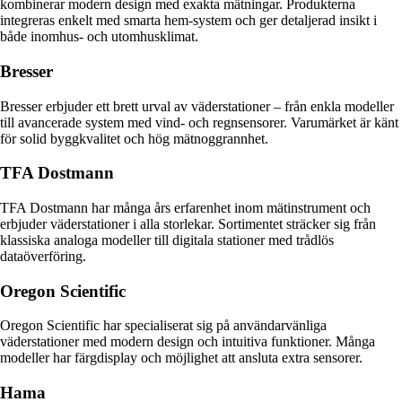
kombinerar modern design med exakta mätningar. Produkterna
integreras enkelt med smarta hem-system och ger detaljerad insikt i
både inomhus- och utomhusklimat.
Bresser
Bresser erbjuder ett brett urval av väderstationer – från enkla modeller
till avancerade system med vind- och regnsensorer. Varumärket är känt
för solid byggkvalitet och hög mätnoggrannhet.
TFA Dostmann
TFA Dostmann har många års erfarenhet inom mätinstrument och
erbjuder väderstationer i alla storlekar. Sortimentet sträcker sig från
klassiska analoga modeller till digitala stationer med trådlös
dataöverföring.
Oregon Scientific
Oregon Scientific har specialiserat sig på användarvänliga
väderstationer med modern design och intuitiva funktioner. Många
modeller har färgdisplay och möjlighet att ansluta extra sensorer.
Hama