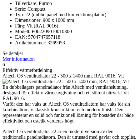
Tillverkare: Purmo
Serie: Compact
Typ: 22 (dubbelpanel med konvektionsplattor)
Dimensioner: 900 x 1000 mm
Färg: Vit (RAL 9016)
Modell: F062209010010300
EAN: 5704747657118
Artikelnummer: 3269053
Se detaljer
Mer information
6
Effektiv värmefördelning
Altech C6 ventilradiator 22 - 500 x 1400 mm, RAL 9016, Vit
En dubbellagers panelradiator från Altech med ventilanslutning,
designad för effektiv värmeavgivning och ett stilrent uttryck i vit
RAL 9016.
Varför den har valts ut: Altech C6 ventilradiatorn har valts för sin
kombination av klassisk konstruktion och modern finish. Den
representerar en solid och funktionell lösning för bostäder där både
effektivitet och estetik värderas högt.
Altech C6 ventilradiator 22 är en modern version av den
traditionella panelradiatorn. Den är utrustad med gavlar och topplist,