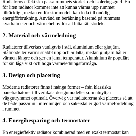
Radiatorns effekt ska passa rummets storlek och isoleringsgrad. En
för liten radiator kommer inte att kunna värma upp rummet
tillräckligt, medan en för stor modell kan leda till onödig
energiförbrukning. Använd en beräkning baserad på rummets
kvadratmeter och värmebehov för att hitta rätt storlek.
2. Material och värmeledning
Radiatorer tillverkas vanligtvis i stål, aluminium eller gjutjärn.
Stålmodeller värms snabbt upp och är lätta, medan gjutjärn håller
värmen längre och ger en jämn temperatur. Aluminium är populärt
för sin låga vikt och höga värmeledningsförmåga.
3. Design och placering
Moderna radiatorer finns i många former – från klassiska
panelradiatorer till vertikala designmodeller som utnyttjar
väggutrymmet optimalt. Överväg var radiatorerna ska placeras så att
de både passar in i inredningen och säkerställer god värmefördelning
i rummet.
4. Energibesparing och termostater
En energieffektiv radiator kombinerad med en exakt termostat kan