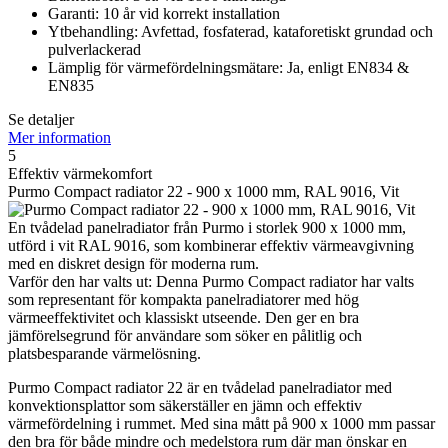
Garanti: 10 år vid korrekt installation
Ytbehandling: Avfettad, fosfaterad, kataforetiskt grundad och
pulverlackerad
Lämplig för värmefördelningsmätare: Ja, enligt EN834 &
EN835
Se detaljer
Mer information
5
Effektiv värmekomfort
Purmo Compact radiator 22 - 900 x 1000 mm, RAL 9016, Vit
En tvådelad panelradiator från Purmo i storlek 900 x 1000 mm,
utförd i vit RAL 9016, som kombinerar effektiv värmeavgivning
med en diskret design för moderna rum.
Varför den har valts ut: Denna Purmo Compact radiator har valts
som representant för kompakta panelradiatorer med hög
värmeeffektivitet och klassiskt utseende. Den ger en bra
jämförelsegrund för användare som söker en pålitlig och
platsbesparande värmelösning.
Purmo Compact radiator 22 är en tvådelad panelradiator med
konvektionsplattor som säkerställer en jämn och effektiv
värmefördelning i rummet. Med sina mått på 900 x 1000 mm passar
den bra för både mindre och medelstora rum där man önskar en