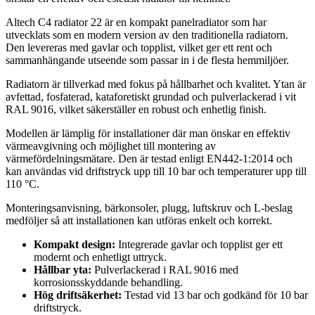
Altech C4 radiator 22 är en kompakt panelradiator som har
utvecklats som en modern version av den traditionella radiatorn.
Den levereras med gavlar och topplist, vilket ger ett rent och
sammanhängande utseende som passar in i de flesta hemmiljöer.
Radiatorn är tillverkad med fokus på hållbarhet och kvalitet. Ytan är
avfettad, fosfaterad, kataforetiskt grundad och pulverlackerad i vit
RAL 9016, vilket säkerställer en robust och enhetlig finish.
Modellen är lämplig för installationer där man önskar en effektiv
värmeavgivning och möjlighet till montering av
värmefördelningsmätare. Den är testad enligt EN442-1:2014 och
kan användas vid driftstryck upp till 10 bar och temperaturer upp till
110 °C.
Monteringsanvisning, bärkonsoler, plugg, luftskruv och L-beslag
medföljer så att installationen kan utföras enkelt och korrekt.
Kompakt design:
Integrerade gavlar och topplist ger ett
modernt och enhetligt uttryck.
Hållbar yta:
Pulverlackerad i RAL 9016 med
korrosionsskyddande behandling.
Hög driftsäkerhet:
Testad vid 13 bar och godkänd för 10 bar
driftstryck.