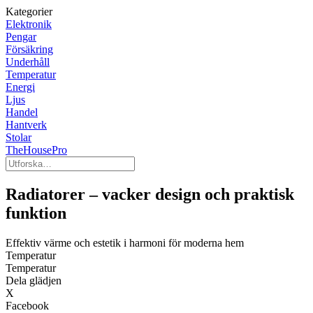
Kategorier
Elektronik
Pengar
Försäkring
Underhåll
Temperatur
Energi
Ljus
Handel
Hantverk
Stolar
TheHousePro
Radiatorer – vacker design och praktisk
funktion
Effektiv värme och estetik i harmoni för moderna hem
Temperatur
Temperatur
Dela glädjen
X
Facebook