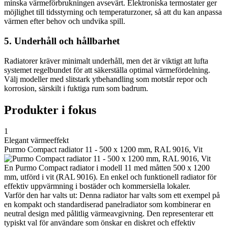
minska värmeförbrukningen avsevärt. Elektroniska termostater ger
möjlighet till tidsstyrning och temperaturzoner, så att du kan anpassa
värmen efter behov och undvika spill.
5. Underhåll och hållbarhet
Radiatorer kräver minimalt underhåll, men det är viktigt att lufta
systemet regelbundet för att säkerställa optimal värmefördelning.
Välj modeller med slitstark ytbehandling som motstår repor och
korrosion, särskilt i fuktiga rum som badrum.
Produkter i fokus
1
Elegant värmeeffekt
Purmo Compact radiator 11 - 500 x 1200 mm, RAL 9016, Vit
En Purmo Compact radiator i modell 11 med måtten 500 x 1200
mm, utförd i vit (RAL 9016). En enkel och funktionell radiator för
effektiv uppvärmning i bostäder och kommersiella lokaler.
Varför den har valts ut: Denna radiator har valts som ett exempel på
en kompakt och standardiserad panelradiator som kombinerar en
neutral design med pålitlig värmeavgivning. Den representerar ett
typiskt val för användare som önskar en diskret och effektiv