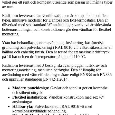
vilket ger ett rent och kompakt utseende som passar in i många typer
av rum.
Radiatorn levereras utan ventilinsats, men är kompatibel med flera
typer, inklusive modeller för Danfoss och IMI-termostater. Den är
tillverkad med sex standard ½'' anslutningar, varav två är sidovända
bottenanslutningar, och konstruktionen gör den vändbar för flexibel
montering.
Ytan har behandlats genom avfettning, fosfatering, kataforetisk
grundning och pulverlackering i RAL 9016 vit, vilket säkerställer en
hållbar och enhetlig finish. Den är testad för ett maximalt drifttryck
på 10 bar och en driftstemperatur på upp till 110 °C.
Radiatorn levereras med J-beslag, skruvar, pluggar, luftskruv och
monteringsanvisning, men utan bärbyglar. Den är lämplig för
användning med värmefördelningsmätare enligt EN834 och EN835
och uppfyller standarden EN442-1:2014.
Modern paneldesign:
Gavlar och topplist ger ett kompakt
och stilrent uttryck.
Flexibel installation:
Vändbar konstruktion med sex ½''
anslutningar.
Hållbar yta:
Pulverlackerad i RAL 9016 vit med
korrosionsskyddande behandling.