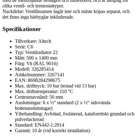
med de medföljande beslagen och tillbehören, och är lämplig för
olika ventil- och termostattyper.
Nackdelar: Ventilinsatsen ingår inte och måste köpas separat, och
det finns inga bärbyglar inkluderade.
Specifikationer
Tillverkare: Altech
Serie: C6
Typ: Ventilradiator 22
Mått: 500 x 1400 mm
Färg: Vit (RAL 9016)
Modell: 326285414
Artikelnummer: 3267141
EAN: 8698284298675
Max. drifttryck: 10 bar (testad vid 13 bar)
Max. driftstemperatur: 110 °C
Centrumavstånd: 50 mm
Anslutningar: 6 x ½'' standard (2 x ½'' sidovända
bottenanslutningar)
Ytbehandling: Avfettad, fosfaterad, kataforetiskt grundad och
pulverlackerad
Standard: EN442-1:2014
Garanti: 10 år (vid korrekt installation)