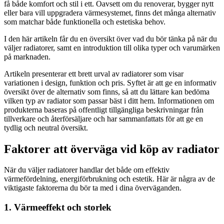
få både komfort och stil i ett. Oavsett om du renoverar, bygger nytt
eller bara vill uppgradera värmesystemet, finns det många alternativ
som matchar både funktionella och estetiska behov.
I den här artikeln får du en översikt över vad du bör tänka på när du
väljer radiatorer, samt en introduktion till olika typer och varumärken
på marknaden.
Artikeln presenterar ett brett urval av radiatorer som visar
variationen i design, funktion och pris. Syftet är att ge en informativ
översikt över de alternativ som finns, så att du lättare kan bedöma
vilken typ av radiator som passar bäst i ditt hem. Informationen om
produkterna baseras på offentligt tillgängliga beskrivningar från
tillverkare och återförsäljare och har sammanfattats för att ge en
tydlig och neutral översikt.
Faktorer att överväga vid köp av radiator
När du väljer radiatorer handlar det både om effektiv
värmefördelning, energiförbrukning och estetik. Här är några av de
viktigaste faktorerna du bör ta med i dina överväganden.
1. Värmeeffekt och storlek