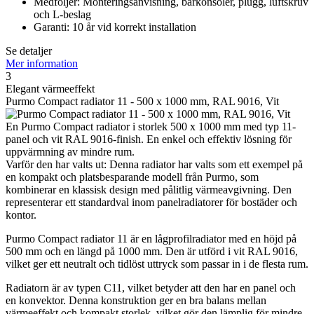
Medföljer: Monteringsanvisning, bärkonsoler, plugg, luftskruv
och L-beslag
Garanti: 10 år vid korrekt installation
Se detaljer
Mer information
3
Elegant värmeeffekt
Purmo Compact radiator 11 - 500 x 1000 mm, RAL 9016, Vit
En Purmo Compact radiator i storlek 500 x 1000 mm med typ 11-
panel och vit RAL 9016-finish. En enkel och effektiv lösning för
uppvärmning av mindre rum.
Varför den har valts ut: Denna radiator har valts som ett exempel på
en kompakt och platsbesparande modell från Purmo, som
kombinerar en klassisk design med pålitlig värmeavgivning. Den
representerar ett standardval inom panelradiatorer för bostäder och
kontor.
Purmo Compact radiator 11 är en lågprofilradiator med en höjd på
500 mm och en längd på 1000 mm. Den är utförd i vit RAL 9016,
vilket ger ett neutralt och tidlöst uttryck som passar in i de flesta rum.
Radiatorn är av typen C11, vilket betyder att den har en panel och
en konvektor. Denna konstruktion ger en bra balans mellan
värmeeffekt och kompakt storlek, vilket gör den lämplig för mindre