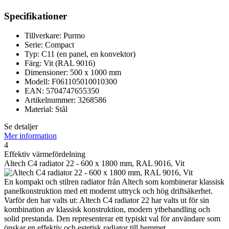
Specifikationer
Tillverkare: Purmo
Serie: Compact
Typ: C11 (en panel, en konvektor)
Färg: Vit (RAL 9016)
Dimensioner: 500 x 1000 mm
Modell: F061105010010300
EAN: 5704747655350
Artikelnummer: 3268586
Material: Stål
Se detaljer
Mer information
4
Effektiv värmefördelning
Altech C4 radiator 22 - 600 x 1800 mm, RAL 9016, Vit
En kompakt och stilren radiator från Altech som kombinerar klassisk
panelkonstruktion med ett modernt uttryck och hög driftsäkerhet.
Varför den har valts ut: Altech C4 radiator 22 har valts ut för sin
kombination av klassisk konstruktion, modern ytbehandling och
solid prestanda. Den representerar ett typiskt val för användare som
önskar en effektiv och estetisk radiator till hemmet.