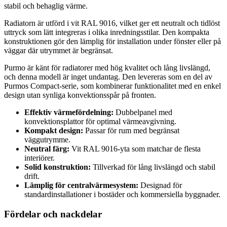
stabil och behaglig värme.
Radiatorn är utförd i vit RAL 9016, vilket ger ett neutralt och tidlöst
uttryck som lätt integreras i olika inredningsstilar. Den kompakta
konstruktionen gör den lämplig för installation under fönster eller på
väggar där utrymmet är begränsat.
Purmo är känt för radiatorer med hög kvalitet och lång livslängd,
och denna modell är inget undantag. Den levereras som en del av
Purmos Compact-serie, som kombinerar funktionalitet med en enkel
design utan synliga konvektionsspår på fronten.
Effektiv värmefördelning:
Dubbelpanel med
konvektionsplattor för optimal värmeavgivning.
Kompakt design:
Passar för rum med begränsat
väggutrymme.
Neutral färg:
Vit RAL 9016-yta som matchar de flesta
interiörer.
Solid konstruktion:
Tillverkad för lång livslängd och stabil
drift.
Lämplig för centralvärmesystem:
Designad för
standardinstallationer i bostäder och kommersiella byggnader.
Fördelar och nackdelar