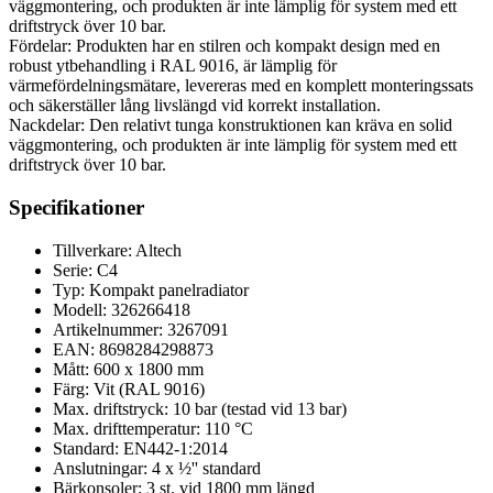
väggmontering, och produkten är inte lämplig för system med ett
driftstryck över 10 bar.
Fördelar: Produkten har en stilren och kompakt design med en
robust ytbehandling i RAL 9016, är lämplig för
värmefördelningsmätare, levereras med en komplett monteringssats
och säkerställer lång livslängd vid korrekt installation.
Nackdelar: Den relativt tunga konstruktionen kan kräva en solid
väggmontering, och produkten är inte lämplig för system med ett
driftstryck över 10 bar.
Specifikationer
Tillverkare: Altech
Serie: C4
Typ: Kompakt panelradiator
Modell: 326266418
Artikelnummer: 3267091
EAN: 8698284298873
Mått: 600 x 1800 mm
Färg: Vit (RAL 9016)
Max. driftstryck: 10 bar (testad vid 13 bar)
Max. drifttemperatur: 110 °C
Standard: EN442-1:2014
Anslutningar: 4 x ½'' standard
Bärkonsoler: 3 st. vid 1800 mm längd