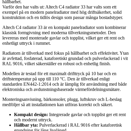
hållbarhet.
Varför den har valts ut: Altech C4 radiator 33 har valts som ett
exempel på en modern panelradiator med hög driftsäkerhet, solid
konstruktion och en tidlös design som passar många bostadstyper.
Altech C4 radiator 33 är en kompakt panelradiator som kombinerar
klassisk formgivning med moderna tillverkningsmetoder. Den
levereras med monterade gavlar och topplist, vilket ger ett rent och
enhetligt uttryck i rummet.
Radiatorn är tillverkad med fokus på hållbarhet och effektivitet. Ytan
är avfettad, fosfaterad, kataforetiskt grundad och pulverlackerad i vit
RAL 9016, vilket säkerställer en robust och enhetlig finish.
Modellen är testad för ett maximalt drifttryck på 10 bar och en
driftstemperatur på upp till 110 °C. Den är tillverkad enligt
standarden EN442-1:2014 och är lämplig för användning med både
elektroniska och avdunstningsbaserade värmefördelningsmätare.
Monteringsanvisning, bärkonsoler, plugg, luftskruv och L-beslag
medföljer så att installationen kan utföras korrekt och säkert.
Kompakt design:
Integrerade gavlar och topplist ger ett rent
och modernt uttryck.
Hållbar yta:
Pulverlackerad i RAL 9016 efter kataforetisk
grundning för lång livslängd.