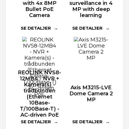
with 4x 8MP
surveillance in 4
Bullet PoE
MP with deep
Camera
learning
SE DETALJER
SE DETALJER
REOLINK NVS8-
12MB4 - NVR +
Kamera(s) -
Axis M3215-LVE
trådbunden
Dome Camera 2
(Ethernet
MP
10Base-
T/100Base-T) -
AC-driven PoE
SE DETALJER
SE DETALJER