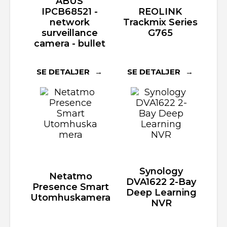
ABUS
IPCB68521 -
REOLINK
network
Trackmix Series
surveillance
G765
camera - bullet
SE DETALJER
SE DETALJER
Synology
Netatmo
DVA1622 2-Bay
Presence Smart
Deep Learning
Utomhuskamera
NVR