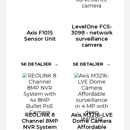
LevelOne FCS-
Axis F1015
3098 - network
Sensor Unit
surveillance
camera
SE DETALJER
SE DETALJER
REOLINK 8
Axis M3216-LVE
Channel 8MP
Dome Camera
NVR System
Affordable