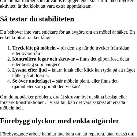
Om du har möbler som används dagligen eller står i rum med mycket
aktivitet, är det klokt att vara extra uppmärksam.
Så testar du stabiliteten
Du behöver inte vara snickare för att avgöra om en möbel är säker. En
enkel kontroll räcker långt:
Tryck lätt på möbeln
– rör den sig när du trycker från sidan
eller ovanifrån?
Kontrollera fogar och skruvar
– finns det glipor, lösa delar
eller beslag som hänger?
Lyssna efter ljud
– knarr, knak eller klick kan tyda på att något
håller på att lossna.
Se över underlaget
– står möbeln plant, eller finns det
ojämnheter som gör att den vickar?
Om du upptäcker problem, dra åt skruvar, byt ut slitna beslag eller
förstärk konstruktionen. I vissa fall kan det vara säkrast att ersätta
möbeln helt.
Förebygg olyckor med enkla åtgärder
Förebyggande arbete handlar inte bara om att reparera, utan också om