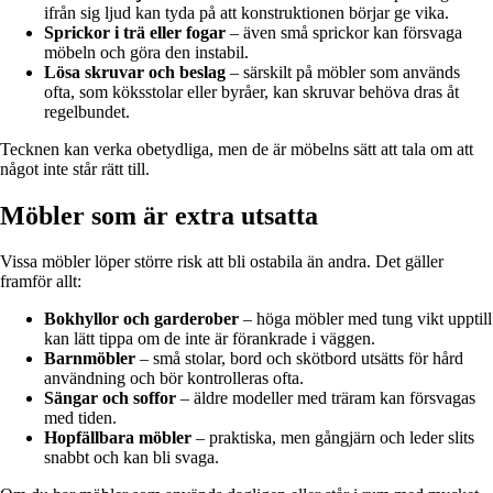
ifrån sig ljud kan tyda på att konstruktionen börjar ge vika.
Sprickor i trä eller fogar
– även små sprickor kan försvaga
möbeln och göra den instabil.
Lösa skruvar och beslag
– särskilt på möbler som används
ofta, som köksstolar eller byråer, kan skruvar behöva dras åt
regelbundet.
Tecknen kan verka obetydliga, men de är möbelns sätt att tala om att
något inte står rätt till.
Möbler som är extra utsatta
Vissa möbler löper större risk att bli ostabila än andra. Det gäller
framför allt:
Bokhyllor och garderober
– höga möbler med tung vikt upptill
kan lätt tippa om de inte är förankrade i väggen.
Barnmöbler
– små stolar, bord och skötbord utsätts för hård
användning och bör kontrolleras ofta.
Sängar och soffor
– äldre modeller med träram kan försvagas
med tiden.
Hopfällbara möbler
– praktiska, men gångjärn och leder slits
snabbt och kan bli svaga.