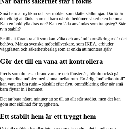
När barns säkerhet står i fokus
Små barn är nyfikna och ser möbler som klätterställningar. Därför är
det viktigt att tänka som ett barn när du bedömer säkerheten hemma.
Kan en bokhylla dras ner? Kan en låda användas som trappsteg? Står
tv:n stabilt?
Se till att förankra allt som kan välta och använd barnsäkringar där det
behövs. Många svenska möbeltillverkare, som IKEA, erbjuder
väggfästen och säkerhetsbeslag som är enkla att montera själv.
Gör det till en vana att kontrollera
Precis som du testar brandvarnare och fönsterlås, bör du också gå
igenom dina möbler med jämna mellanrum. En årlig “möbelkontroll”
kan vara en bra rutin – särskilt efter flytt, ommöblering eller när små
barn flyttar in i hemmet.
Det tar bara några minuter att se till att allt står stadigt, men det kan
göra stor skillnad för tryggheten.
Ett stabilt hem är ett tryggt hem
Ostabila möbler handlar inte bara om utseende – det handlar om