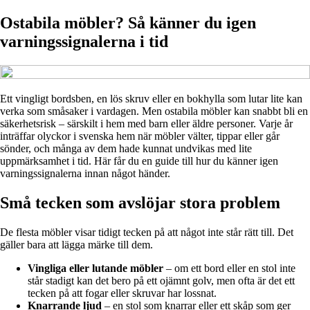
Ostabila möbler? Så känner du igen
varningssignalerna i tid
Ett vingligt bordsben, en lös skruv eller en bokhylla som lutar lite kan
verka som småsaker i vardagen. Men ostabila möbler kan snabbt bli en
säkerhetsrisk – särskilt i hem med barn eller äldre personer. Varje år
inträffar olyckor i svenska hem när möbler välter, tippar eller går
sönder, och många av dem hade kunnat undvikas med lite
uppmärksamhet i tid. Här får du en guide till hur du känner igen
varningssignalerna innan något händer.
Små tecken som avslöjar stora problem
De flesta möbler visar tidigt tecken på att något inte står rätt till. Det
gäller bara att lägga märke till dem.
Vingliga eller lutande möbler
– om ett bord eller en stol inte
står stadigt kan det bero på ett ojämnt golv, men ofta är det ett
tecken på att fogar eller skruvar har lossnat.
Knarrande ljud
– en stol som knarrar eller ett skåp som ger