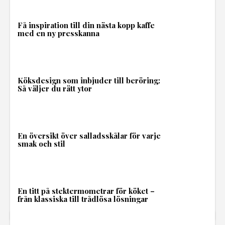
Få inspiration till din nästa kopp kaffe
med en ny presskanna
Köksdesign som inbjuder till beröring:
Så väljer du rätt ytor
En översikt över salladsskålar för varje
smak och stil
En titt på stektermometrar för köket –
från klassiska till trådlösa lösningar