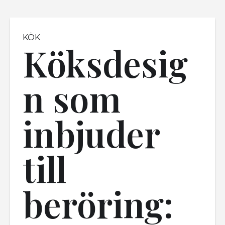
KÖK
Köksdesig
n som
inbjuder
till
beröring: