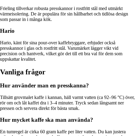
Frieling tillverkar robusta presskannor i rostfritt stål med utmärkt
värmeisolering. De är populära för sin hållbarhet och tidlösa design
som passar in i många kök.
Hario
Hario, känt för sina pour-over kaffebryggare, erbjuder också
presskannor i glas och rostfritt stål. Varumärket lägger vikt vid
precision och hantverk, vilket gör det till ett bra val för dem som
uppskattar kvalitet.
Vanliga frågor
Hur använder man en presskanna?
Tillsätt grovmalet kaffe i kannan, häll varmt vatten (ca 92–96 °C) över,
rör om och låt kaffet dra i 3–4 minuter. Tryck sedan långsamt ner
pressen och servera direkt för bästa smak.
Hur mycket kaffe ska man använda?
En tumregel är cirka 60 gram kaffe per liter vatten. Du kan justera