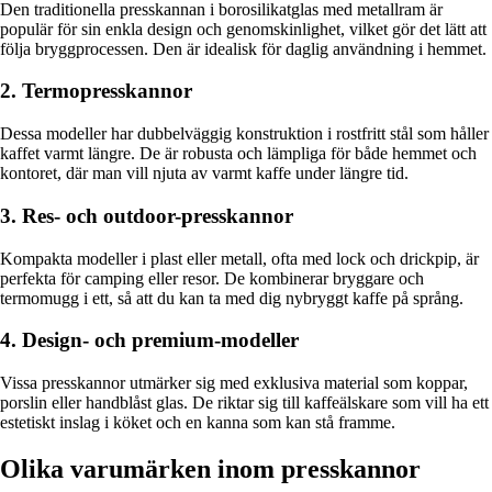
Den traditionella presskannan i borosilikatglas med metallram är
populär för sin enkla design och genomskinlighet, vilket gör det lätt att
följa bryggprocessen. Den är idealisk för daglig användning i hemmet.
2. Termopresskannor
Dessa modeller har dubbelväggig konstruktion i rostfritt stål som håller
kaffet varmt längre. De är robusta och lämpliga för både hemmet och
kontoret, där man vill njuta av varmt kaffe under längre tid.
3. Res- och outdoor-presskannor
Kompakta modeller i plast eller metall, ofta med lock och drickpip, är
perfekta för camping eller resor. De kombinerar bryggare och
termomugg i ett, så att du kan ta med dig nybryggt kaffe på språng.
4. Design- och premium-modeller
Vissa presskannor utmärker sig med exklusiva material som koppar,
porslin eller handblåst glas. De riktar sig till kaffeälskare som vill ha ett
estetiskt inslag i köket och en kanna som kan stå framme.
Olika varumärken inom presskannor