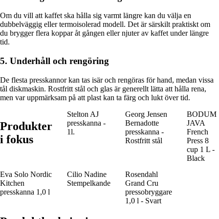
Om du vill att kaffet ska hålla sig varmt längre kan du välja en
dubbelväggig eller termoisolerad modell. Det är särskilt praktiskt om
du brygger flera koppar åt gången eller njuter av kaffet under längre
tid.
5. Underhåll och rengöring
De flesta presskannor kan tas isär och rengöras för hand, medan vissa
tål diskmaskin. Rostfritt stål och glas är generellt lätta att hålla rena,
men var uppmärksam på att plast kan ta färg och lukt över tid.
Stelton AJ
Georg Jensen
BODUM
presskanna -
Bernadotte
JAVA
Produkter
1l.
presskanna -
French
i fokus
Rostfritt stål
Press 8
cup 1 L -
Black
Eva Solo Nordic
Cilio Nadine
Rosendahl
Kitchen
Stempelkande
Grand Cru
presskanna 1,0 l
pressobryggare
1,0 l - Svart