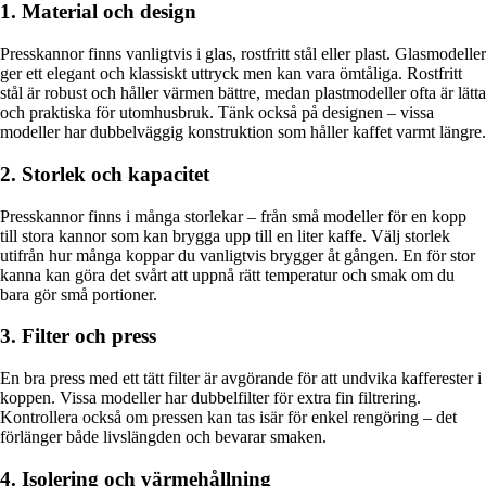
1. Material och design
Presskannor finns vanligtvis i glas, rostfritt stål eller plast. Glasmodeller
ger ett elegant och klassiskt uttryck men kan vara ömtåliga. Rostfritt
stål är robust och håller värmen bättre, medan plastmodeller ofta är lätta
och praktiska för utomhusbruk. Tänk också på designen – vissa
modeller har dubbelväggig konstruktion som håller kaffet varmt längre.
2. Storlek och kapacitet
Presskannor finns i många storlekar – från små modeller för en kopp
till stora kannor som kan brygga upp till en liter kaffe. Välj storlek
utifrån hur många koppar du vanligtvis brygger åt gången. En för stor
kanna kan göra det svårt att uppnå rätt temperatur och smak om du
bara gör små portioner.
3. Filter och press
En bra press med ett tätt filter är avgörande för att undvika kafferester i
koppen. Vissa modeller har dubbelfilter för extra fin filtrering.
Kontrollera också om pressen kan tas isär för enkel rengöring – det
förlänger både livslängden och bevarar smaken.
4. Isolering och värmehållning