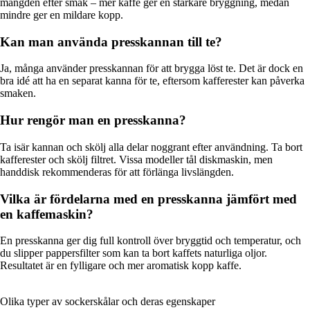
mängden efter smak – mer kaffe ger en starkare bryggning, medan
mindre ger en mildare kopp.
Kan man använda presskannan till te?
Ja, många använder presskannan för att brygga löst te. Det är dock en
bra idé att ha en separat kanna för te, eftersom kafferester kan påverka
smaken.
Hur rengör man en presskanna?
Ta isär kannan och skölj alla delar noggrant efter användning. Ta bort
kafferester och skölj filtret. Vissa modeller tål diskmaskin, men
handdisk rekommenderas för att förlänga livslängden.
Vilka är fördelarna med en presskanna jämfört med
en kaffemaskin?
En presskanna ger dig full kontroll över bryggtid och temperatur, och
du slipper pappersfilter som kan ta bort kaffets naturliga oljor.
Resultatet är en fylligare och mer aromatisk kopp kaffe.
Olika typer av sockerskålar och deras egenskaper