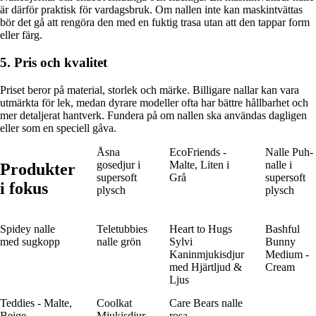
är därför praktisk för vardagsbruk. Om nallen inte kan maskintvättas
bör det gå att rengöra den med en fuktig trasa utan att den tappar form
eller färg.
5. Pris och kvalitet
Priset beror på material, storlek och märke. Billigare nallar kan vara
utmärkta för lek, medan dyrare modeller ofta har bättre hållbarhet och
mer detaljerat hantverk. Fundera på om nallen ska användas dagligen
eller som en speciell gåva.
Åsna
EcoFriends -
Nalle Puh-
gosedjur i
Malte, Liten i
nalle i
Produkter
supersoft
Grå
supersoft
i fokus
plysch
plysch
Spidey nalle
Teletubbies
Heart to Hugs
Bashful
med sugkopp
nalle grön
Sylvi
Bunny
Kaninmjukisdjur
Medium -
med Hjärtljud &
Cream
Ljus
Teddies - Malte,
Coolkat
Care Bears nalle
Beige
Mjukisdjur
rosa