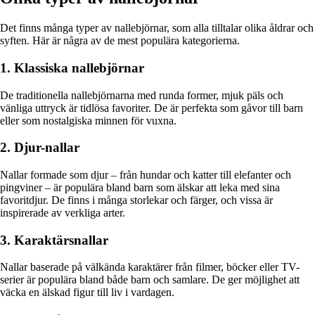
Det finns många typer av nallebjörnar, som alla tilltalar olika åldrar och
syften. Här är några av de mest populära kategorierna.
1. Klassiska nallebjörnar
De traditionella nallebjörnarna med runda former, mjuk päls och
vänliga uttryck är tidlösa favoriter. De är perfekta som gåvor till barn
eller som nostalgiska minnen för vuxna.
2. Djur-nallar
Nallar formade som djur – från hundar och katter till elefanter och
pingviner – är populära bland barn som älskar att leka med sina
favoritdjur. De finns i många storlekar och färger, och vissa är
inspirerade av verkliga arter.
3. Karaktärsnallar
Nallar baserade på välkända karaktärer från filmer, böcker eller TV-
serier är populära bland både barn och samlare. De ger möjlighet att
väcka en älskad figur till liv i vardagen.