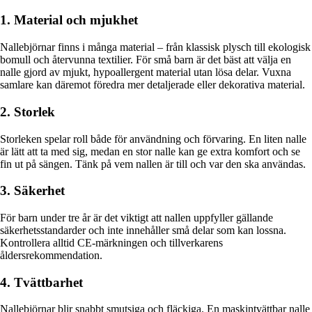
1. Material och mjukhet
Nallebjörnar finns i många material – från klassisk plysch till ekologisk
bomull och återvunna textilier. För små barn är det bäst att välja en
nalle gjord av mjukt, hypoallergent material utan lösa delar. Vuxna
samlare kan däremot föredra mer detaljerade eller dekorativa material.
2. Storlek
Storleken spelar roll både för användning och förvaring. En liten nalle
är lätt att ta med sig, medan en stor nalle kan ge extra komfort och se
fin ut på sängen. Tänk på vem nallen är till och var den ska användas.
3. Säkerhet
För barn under tre år är det viktigt att nallen uppfyller gällande
säkerhetsstandarder och inte innehåller små delar som kan lossna.
Kontrollera alltid CE-märkningen och tillverkarens
åldersrekommendation.
4. Tvättbarhet
Nallebjörnar blir snabbt smutsiga och fläckiga. En maskintvättbar nalle