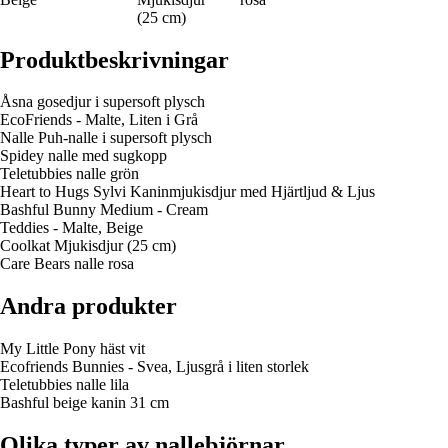
(25 cm)
Produktbeskrivningar
Åsna gosedjur i supersoft plysch
EcoFriends - Malte, Liten i Grå
Nalle Puh-nalle i supersoft plysch
Spidey nalle med sugkopp
Teletubbies nalle grön
Heart to Hugs Sylvi Kaninmjukisdjur med Hjärtljud & Ljus
Bashful Bunny Medium - Cream
Teddies - Malte, Beige
Coolkat Mjukisdjur (25 cm)
Care Bears nalle rosa
Andra produkter
My Little Pony häst vit
Ecofriends Bunnies - Svea, Ljusgrå i liten storlek
Teletubbies nalle lila
Bashful beige kanin 31 cm
Olika typer av nallebjörnar