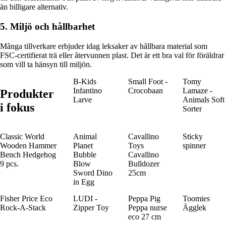
än billigare alternativ.
5. Miljö och hållbarhet
Många tillverkare erbjuder idag leksaker av hållbara material som
FSC-certifierat trä eller återvunnen plast. Det är ett bra val för föräldrar
som vill ta hänsyn till miljön.
B-Kids
Small Foot -
Tomy
Infantino
Crocobaan
Lamaze -
Produkter
Larve
Animals Soft
i fokus
Sorter
Classic World
Animal
Cavallino
Sticky
Wooden Hammer
Planet
Toys
spinner
Bench Hedgehog
Bubble
Cavallino
9 pcs.
Blow
Bulldozer
Sword Dino
25cm
in Egg
Fisher Price Eco
LUDI -
Peppa Pig
Toomies
Rock-A-Stack
Zipper Toy
Peppa nurse
Ägglek
eco 27 cm