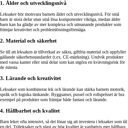
1. Ålder och utvecklingsnivå
Leksaker bör motsvara barnets ålder och utvecklingsnivå. För små
barn är stora delar utan små lösa komponenter viktiga, medan äldre
barn kan ha glädje av mer komplexa och utmanande produkter som
främjar kreativitet och problemlösningsförmåga.
2. Material och säkerhet
Se till att leksaken är tillverkad av säkra, giftfria material och uppfyller
gällande säkerhetsstandarder (t.ex. CE-märkning). Undvik produkter
med vassa kanter eller små delar som kan utgöra en kvävningsrisk för
de minsta.
3. Lärande och kreativitet
Leksaker som kombinerar lek och lärande kan stärka barnets motorik,
språk och logiska tänkande. Byggsatser, pussel och rollspelsset är bra
exempel på produkter som främjar både fantasi och lärande.
4. Hållbarhet och kvalitet
Barn leker ofta intensivt, så det lönar sig att investera i leksaker som tål
en del. Träleksaker och plast av hög kvalitet är vanligtvis mer hållbara