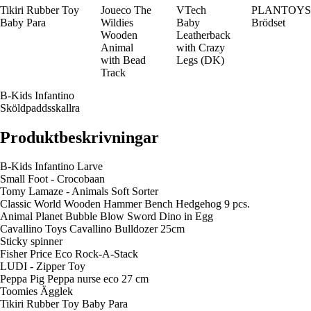
Tikiri Rubber Toy
Joueco The
VTech
PLANTOYS
Baby Para
Wildies
Baby
Brödset
Wooden
Leatherback
Animal
with Crazy
with Bead
Legs (DK)
Track
B-Kids Infantino
Sköldpaddsskallra
Produktbeskrivningar
B-Kids Infantino Larve
Small Foot - Crocobaan
Tomy Lamaze - Animals Soft Sorter
Classic World Wooden Hammer Bench Hedgehog 9 pcs.
Animal Planet Bubble Blow Sword Dino in Egg
Cavallino Toys Cavallino Bulldozer 25cm
Sticky spinner
Fisher Price Eco Rock-A-Stack
LUDI - Zipper Toy
Peppa Pig Peppa nurse eco 27 cm
Toomies Ägglek
Tikiri Rubber Toy Baby Para