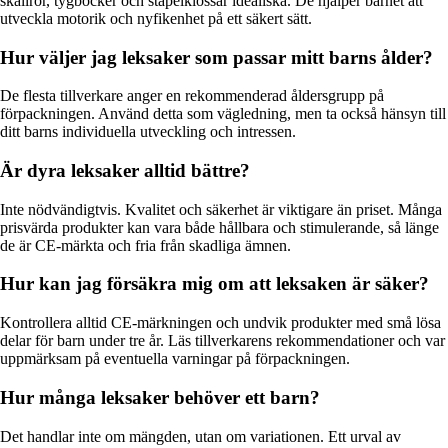
skallror, tygböcker och stapelklossar idealiska. De hjälper barnet att
utveckla motorik och nyfikenhet på ett säkert sätt.
Hur väljer jag leksaker som passar mitt barns ålder?
De flesta tillverkare anger en rekommenderad åldersgrupp på
förpackningen. Använd detta som vägledning, men ta också hänsyn till
ditt barns individuella utveckling och intressen.
Är dyra leksaker alltid bättre?
Inte nödvändigtvis. Kvalitet och säkerhet är viktigare än priset. Många
prisvärda produkter kan vara både hållbara och stimulerande, så länge
de är CE-märkta och fria från skadliga ämnen.
Hur kan jag försäkra mig om att leksaken är säker?
Kontrollera alltid CE-märkningen och undvik produkter med små lösa
delar för barn under tre år. Läs tillverkarens rekommendationer och var
uppmärksam på eventuella varningar på förpackningen.
Hur många leksaker behöver ett barn?
Det handlar inte om mängden, utan om variationen. Ett urval av