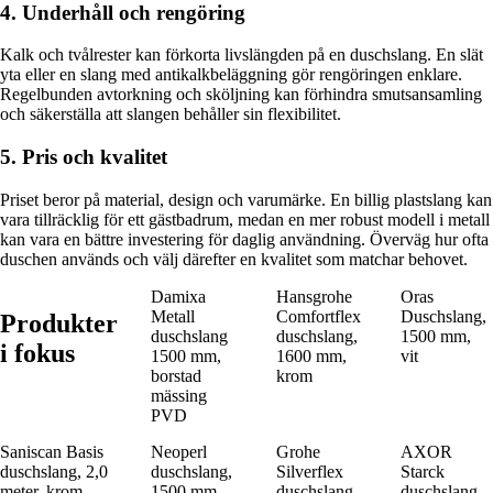
4. Underhåll och rengöring
Kalk och tvålrester kan förkorta livslängden på en duschslang. En slät
yta eller en slang med antikalkbeläggning gör rengöringen enklare.
Regelbunden avtorkning och sköljning kan förhindra smutsansamling
och säkerställa att slangen behåller sin flexibilitet.
5. Pris och kvalitet
Priset beror på material, design och varumärke. En billig plastslang kan
vara tillräcklig för ett gästbadrum, medan en mer robust modell i metall
kan vara en bättre investering för daglig användning. Överväg hur ofta
duschen används och välj därefter en kvalitet som matchar behovet.
Damixa
Hansgrohe
Oras
Metall
Comfortflex
Duschslang,
Produkter
duschslang
duschslang,
1500 mm,
i fokus
1500 mm,
1600 mm,
vit
borstad
krom
mässing
PVD
Saniscan Basis
Neoperl
Grohe
AXOR
duschslang, 2,0
duschslang,
Silverflex
Starck
meter, krom
1500 mm,
duschslang,
duschslang,