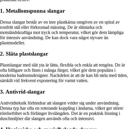
1. Metallomspunna slangar
Dessa slangar består av en inre plastkärna omgiven av en spiral av
rostfritt stål eller förkromad mässing. De är slitstarka och
motståndskraftiga mot tryck och temperatur, vilket gör dem lämpliga
för intensiv användning. De kan dock vara något styvare än
plastmodeller.
2. Släta plastslangar
Plastslangar med slät yta är lätta, flexibla och enkla att rengöra. De är
ofta billigare och finns i många färger, vilket gör dem populära i
moderna badrumsdesigner. Nackdelen är att de kan bli stela med tiden,
särskilt vid frekvent exponering för varmt vatten.
3. Antivrid-slangar
Antivridteknik förhindrar att slangen vrider sig under användning.
Denna typ har ofta en roterande koppling i ändarna, vilket ger större
rörelsefrihet och förlänger livslängden. Det är en praktisk lösning i
duschmiljöer där slangen används ofta och intensivt.