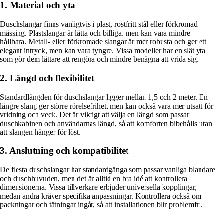
1. Material och yta
Duschslangar finns vanligtvis i plast, rostfritt stål eller förkromad
mässing. Plastslangar är lätta och billiga, men kan vara mindre
hållbara. Metall- eller förkromade slangar är mer robusta och ger ett
elegant intryck, men kan vara tyngre. Vissa modeller har en slät yta
som gör dem lättare att rengöra och mindre benägna att vrida sig.
2. Längd och flexibilitet
Standardlängden för duschslangar ligger mellan 1,5 och 2 meter. En
längre slang ger större rörelsefrihet, men kan också vara mer utsatt för
vridning och veck. Det är viktigt att välja en längd som passar
duschkabinen och användarnas längd, så att komforten bibehålls utan
att slangen hänger för löst.
3. Anslutning och kompatibilitet
De flesta duschslangar har standardgänga som passar vanliga blandare
och duschhuvuden, men det är alltid en bra idé att kontrollera
dimensionerna. Vissa tillverkare erbjuder universella kopplingar,
medan andra kräver specifika anpassningar. Kontrollera också om
packningar och tätningar ingår, så att installationen blir problemfri.