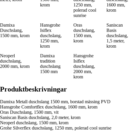
krom
1250 mm,
1600 mm,
polerad cool
krom
sunrise
Damixa
Hansgrohe
Oras
Saniscan
Duschslang,
Isiflex
duschslang,
Basis
1500 mm, krom
duschslang,
1500 mm,
duschslang,
1250 mm,
krom
1,5 meter,
krom
krom
Neoperl
Damixa
Hansgrohe
duschslang,
tradition
Isiflex
2000 mm, krom
duschslang
duschslang,
1500 mm
2000 mm,
krom
Produktbeskrivningar
Damixa Metall duschslang 1500 mm, borstad mässing PVD
Hansgrohe Comfortflex duschslang, 1600 mm, krom
Oras Duschslang, 1500 mm, vit
Saniscan Basis duschslang, 2,0 meter, krom
Neoperl duschslang, 1500 mm, krom
Grohe Silverflex duschslang, 1250 mm, polerad cool sunrise