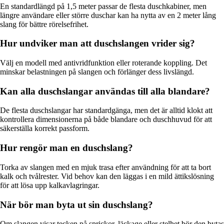
En standardlängd på 1,5 meter passar de flesta duschkabiner, men
längre användare eller större duschar kan ha nytta av en 2 meter lång
slang för bättre rörelsefrihet.
Hur undviker man att duschslangen vrider sig?
Välj en modell med antivridfunktion eller roterande koppling. Det
minskar belastningen på slangen och förlänger dess livslängd.
Kan alla duschslangar användas till alla blandare?
De flesta duschslangar har standardgänga, men det är alltid klokt att
kontrollera dimensionerna på både blandare och duschhuvud för att
säkerställa korrekt passform.
Hur rengör man en duschslang?
Torka av slangen med en mjuk trasa efter användning för att ta bort
kalk och tvålrester. Vid behov kan den läggas i en mild ättikslösning
för att lösa upp kalkavlagringar.
När bör man byta ut sin duschslang?
Om slangen visar tecken på sprickor, läckage eller stelhet bör den bytas