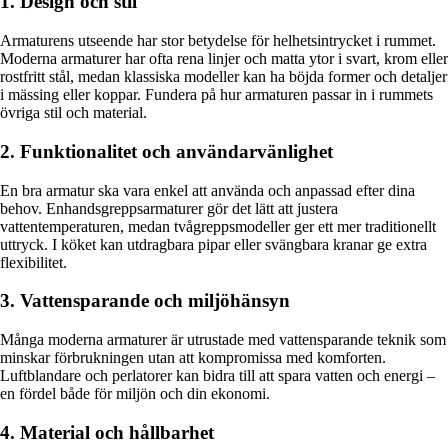
1. Design och stil
Armaturens utseende har stor betydelse för helhetsintrycket i rummet.
Moderna armaturer har ofta rena linjer och matta ytor i svart, krom eller
rostfritt stål, medan klassiska modeller kan ha böjda former och detaljer
i mässing eller koppar. Fundera på hur armaturen passar in i rummets
övriga stil och material.
2. Funktionalitet och användarvänlighet
En bra armatur ska vara enkel att använda och anpassad efter dina
behov. Enhandsgreppsarmaturer gör det lätt att justera
vattentemperaturen, medan tvågreppsmodeller ger ett mer traditionellt
uttryck. I köket kan utdragbara pipar eller svängbara kranar ge extra
flexibilitet.
3. Vattensparande och miljöhänsyn
Många moderna armaturer är utrustade med vattensparande teknik som
minskar förbrukningen utan att kompromissa med komforten.
Luftblandare och perlatorer kan bidra till att spara vatten och energi –
en fördel både för miljön och din ekonomi.
4. Material och hållbarhet