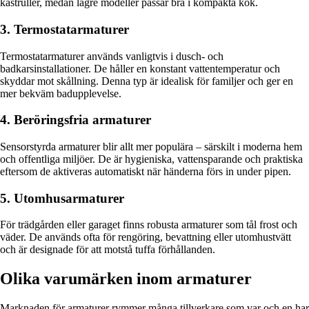
kastruller, medan lägre modeller passar bra i kompakta kök.
3. Termostatarmaturer
Termostatarmaturer används vanligtvis i dusch- och
badkarsinstallationer. De håller en konstant vattentemperatur och
skyddar mot skållning. Denna typ är idealisk för familjer och ger en
mer bekväm badupplevelse.
4. Beröringsfria armaturer
Sensorstyrda armaturer blir allt mer populära – särskilt i moderna hem
och offentliga miljöer. De är hygieniska, vattensparande och praktiska
eftersom de aktiveras automatiskt när händerna förs in under pipen.
5. Utomhusarmaturer
För trädgården eller garaget finns robusta armaturer som tål frost och
väder. De används ofta för rengöring, bevattning eller utomhustvätt
och är designade för att motstå tuffa förhållanden.
Olika varumärken inom armaturer
Marknaden för armaturer rymmer många tillverkare som var och en har