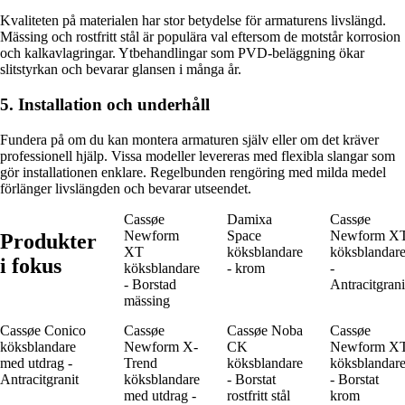
Kvaliteten på materialen har stor betydelse för armaturens livslängd.
Mässing och rostfritt stål är populära val eftersom de motstår korrosion
och kalkavlagringar. Ytbehandlingar som PVD-beläggning ökar
slitstyrkan och bevarar glansen i många år.
5. Installation och underhåll
Fundera på om du kan montera armaturen själv eller om det kräver
professionell hjälp. Vissa modeller levereras med flexibla slangar som
gör installationen enklare. Regelbunden rengöring med milda medel
förlänger livslängden och bevarar utseendet.
Cassøe
Damixa
Cassøe
Newform
Space
Newform X
Produkter
XT
köksblandare
köksblandar
i fokus
köksblandare
- krom
-
- Borstad
Antracitgrani
mässing
Cassøe Conico
Cassøe
Cassøe Noba
Cassøe
köksblandare
Newform X-
CK
Newform X
med utdrag -
Trend
köksblandare
köksblandar
Antracitgranit
köksblandare
- Borstat
- Borstat
med utdrag -
rostfritt stål
krom