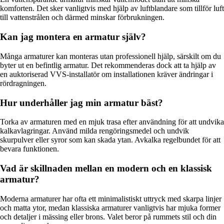
komforten. Det sker vanligtvis med hjälp av luftblandare som tillför luft
till vattenstrålen och därmed minskar förbrukningen.
Kan jag montera en armatur själv?
Många armaturer kan monteras utan professionell hjälp, särskilt om du
byter ut en befintlig armatur. Det rekommenderas dock att ta hjälp av
en auktoriserad VVS-installatör om installationen kräver ändringar i
rördragningen.
Hur underhåller jag min armatur bäst?
Torka av armaturen med en mjuk trasa efter användning för att undvika
kalkavlagringar. Använd milda rengöringsmedel och undvik
skurpulver eller syror som kan skada ytan. Avkalka regelbundet för att
bevara funktionen.
Vad är skillnaden mellan en modern och en klassisk
armatur?
Moderna armaturer har ofta ett minimalistiskt uttryck med skarpa linjer
och matta ytor, medan klassiska armaturer vanligtvis har mjuka former
och detaljer i mässing eller brons. Valet beror på rummets stil och din