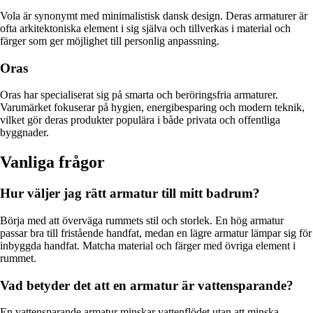
Vola är synonymt med minimalistisk dansk design. Deras armaturer är
ofta arkitektoniska element i sig själva och tillverkas i material och
färger som ger möjlighet till personlig anpassning.
Oras
Oras har specialiserat sig på smarta och beröringsfria armaturer.
Varumärket fokuserar på hygien, energibesparing och modern teknik,
vilket gör deras produkter populära i både privata och offentliga
byggnader.
Vanliga frågor
Hur väljer jag rätt armatur till mitt badrum?
Börja med att överväga rummets stil och storlek. En hög armatur
passar bra till fristående handfat, medan en lägre armatur lämpar sig för
inbyggda handfat. Matcha material och färger med övriga element i
rummet.
Vad betyder det att en armatur är vattensparande?
En vattensparande armatur minskar vattenflödet utan att minska