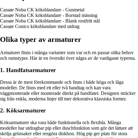
Cassøe Noba CK köksblandare - Gunmetal
Cassøe Noba CK köksblandare - Borstad mässing
Cassøe Noba CK köksblandare - Blank rostfritt stål
Cassøe Conico köksblandare med utdrag
Olika typer av armaturer
Armaturer finns i många varianter som var och en passar olika behov
och rumstyper. Här är en översikt över några av de vanligaste typerna.
1. Handfatsarmaturer
Dessa är de mest förekommande och finns i både höga och låga
modeller. De finns med ett eller två handtag och kan vara
väggmonterade eller monterade direkt på handfatet. Designen sträcker
sig från enkla, moderna linjer till mer dekorativa klassiska former.
2. Köksarmaturer
Köksarmaturer ska vara både funktionella och flexibla. Många
modeller har utdragbar pip eller duschfunktion som gör det lättare att
skölja grönsaker eller rengöra diskhon. Hög pip ger plats för stora