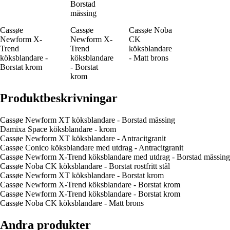
Borstad
mässing
Cassøe
Cassøe
Cassøe Noba
Newform X-
Newform X-
CK
Trend
Trend
köksblandare
köksblandare -
köksblandare
- Matt brons
Borstat krom
- Borstat
krom
Produktbeskrivningar
Cassøe Newform XT köksblandare - Borstad mässing
Damixa Space köksblandare - krom
Cassøe Newform XT köksblandare - Antracitgranit
Cassøe Conico köksblandare med utdrag - Antracitgranit
Cassøe Newform X-Trend köksblandare med utdrag - Borstad mässing
Cassøe Noba CK köksblandare - Borstat rostfritt stål
Cassøe Newform XT köksblandare - Borstat krom
Cassøe Newform X-Trend köksblandare - Borstat krom
Cassøe Newform X-Trend köksblandare - Borstat krom
Cassøe Noba CK köksblandare - Matt brons
Andra produkter