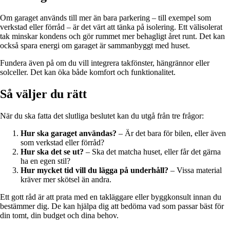
Om garaget används till mer än bara parkering – till exempel som
verkstad eller förråd – är det värt att tänka på isolering. Ett välisolerat
tak minskar kondens och gör rummet mer behagligt året runt. Det kan
också spara energi om garaget är sammanbyggt med huset.
Fundera även på om du vill integrera takfönster, hängrännor eller
solceller. Det kan öka både komfort och funktionalitet.
Så väljer du rätt
När du ska fatta det slutliga beslutet kan du utgå från tre frågor:
Hur ska garaget användas?
– Är det bara för bilen, eller även
som verkstad eller förråd?
Hur ska det se ut?
– Ska det matcha huset, eller får det gärna
ha en egen stil?
Hur mycket tid vill du lägga på underhåll?
– Vissa material
kräver mer skötsel än andra.
Ett gott råd är att prata med en takläggare eller byggkonsult innan du
bestämmer dig. De kan hjälpa dig att bedöma vad som passar bäst för
din tomt, din budget och dina behov.