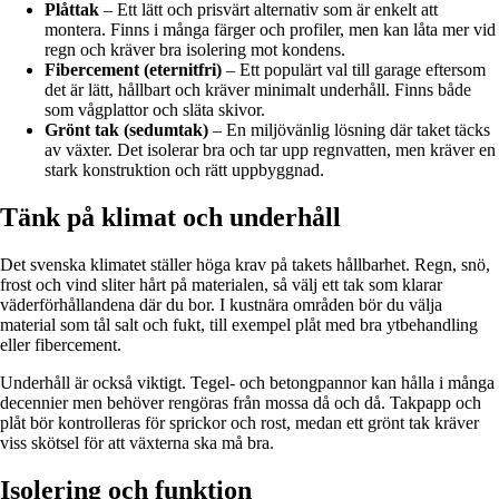
Plåttak
– Ett lätt och prisvärt alternativ som är enkelt att
montera. Finns i många färger och profiler, men kan låta mer vid
regn och kräver bra isolering mot kondens.
Fibercement (eternitfri)
– Ett populärt val till garage eftersom
det är lätt, hållbart och kräver minimalt underhåll. Finns både
som vågplattor och släta skivor.
Grönt tak (sedumtak)
– En miljövänlig lösning där taket täcks
av växter. Det isolerar bra och tar upp regnvatten, men kräver en
stark konstruktion och rätt uppbyggnad.
Tänk på klimat och underhåll
Det svenska klimatet ställer höga krav på takets hållbarhet. Regn, snö,
frost och vind sliter hårt på materialen, så välj ett tak som klarar
väderförhållandena där du bor. I kustnära områden bör du välja
material som tål salt och fukt, till exempel plåt med bra ytbehandling
eller fibercement.
Underhåll är också viktigt. Tegel- och betongpannor kan hålla i många
decennier men behöver rengöras från mossa då och då. Takpapp och
plåt bör kontrolleras för sprickor och rost, medan ett grönt tak kräver
viss skötsel för att växterna ska må bra.
Isolering och funktion