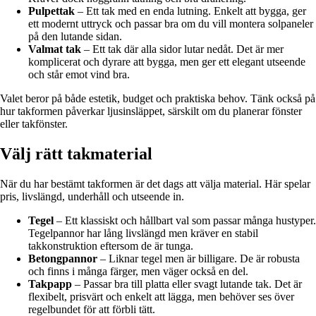
Pulpettak
– Ett tak med en enda lutning. Enkelt att bygga, ger
ett modernt uttryck och passar bra om du vill montera solpaneler
på den lutande sidan.
Valmat tak
– Ett tak där alla sidor lutar nedåt. Det är mer
komplicerat och dyrare att bygga, men ger ett elegant utseende
och står emot vind bra.
Valet beror på både estetik, budget och praktiska behov. Tänk också på
hur takformen påverkar ljusinsläppet, särskilt om du planerar fönster
eller takfönster.
Välj rätt takmaterial
När du har bestämt takformen är det dags att välja material. Här spelar
pris, livslängd, underhåll och utseende in.
Tegel
– Ett klassiskt och hållbart val som passar många hustyper.
Tegelpannor har lång livslängd men kräver en stabil
takkonstruktion eftersom de är tunga.
Betongpannor
– Liknar tegel men är billigare. De är robusta
och finns i många färger, men väger också en del.
Takpapp
– Passar bra till platta eller svagt lutande tak. Det är
flexibelt, prisvärt och enkelt att lägga, men behöver ses över
regelbundet för att förbli tätt.