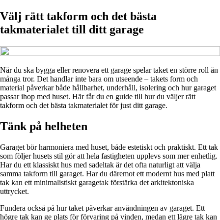
Välj rätt takform och det bästa
takmaterialet till ditt garage
När du ska bygga eller renovera ett garage spelar taket en större roll än
många tror. Det handlar inte bara om utseende – takets form och
material påverkar både hållbarhet, underhåll, isolering och hur garaget
passar ihop med huset. Här får du en guide till hur du väljer rätt
takform och det bästa takmaterialet för just ditt garage.
Tänk på helheten
Garaget bör harmoniera med huset, både estetiskt och praktiskt. Ett tak
som följer husets stil gör att hela fastigheten upplevs som mer enhetlig.
Har du ett klassiskt hus med sadeltak är det ofta naturligt att välja
samma takform till garaget. Har du däremot ett modernt hus med platt
tak kan ett minimalistiskt garagetak förstärka det arkitektoniska
uttrycket.
Fundera också på hur taket påverkar användningen av garaget. Ett
högre tak kan ge plats för förvaring på vinden, medan ett lägre tak kan