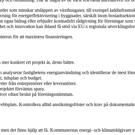
ärder som minskar utsläppen av växthusgaser, till exempel laddinfrastruktu
ning för energieffektivisering i byggnader, särskilt inom bostadssektor
gna bidrag eller erbjuder kostnadsfri rådgivning för föreningar som 
het och innovation kan ibland få stöd via EU:s regionala utvecklingsfo
bineras för att maximera finansieringen.
mer konkret ert projekt är, desto bättre.
m analyserar fastighetens energianvändning och identifierar de mest lö
t, tidsplan och budget.
r från entreprenörer eller leverantörer.
ojektet förväntas spara.
äver oftast beslut på föreningsstämman.
 webbplats. Kontrollera alltid ansökningsfrister och krav på dokumentati
 men det finns hjälp att få. Kommunernas energi- och klimatrådgivare e