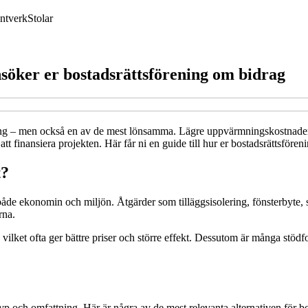
ntverk
Stolar
söker er bostadsrättsförening om bidrag
ering – men också en av de mest lönsamma. Lägre uppvärmningskostnader,
att finansiera projekten. Här får ni en guide till hur er bostadsrättsför
t?
t både ekonomin och miljön. Åtgärder som tilläggsisolering, fönsterbyte
rna.
lket ofta ger bättre priser och större effekt. Dessutom är många stödfor
typ och omfattning. Här är några av de mest relevanta alternativen för bo