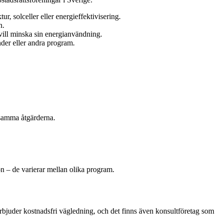
r, solceller eller energieffektivisering.
n.
vill minska sin energianvändning.
nder eller andra program.
nsamma åtgärderna.
on – de varierar mellan olika program.
rbjuder kostnadsfri vägledning, och det finns även konsultföretag som