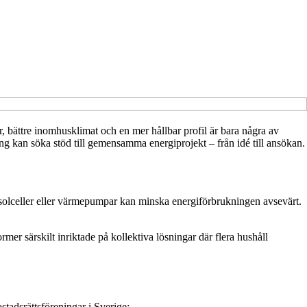
 bättre inomhusklimat och en mer hållbar profil är bara några av
ening kan söka stöd till gemensamma energiprojekt – från idé till ansökan.
, solceller eller värmepumpar kan minska energiförbrukningen avsevärt.
mer särskilt inriktade på kollektiva lösningar där flera hushåll
stadsrättsföreningar i Sverige: