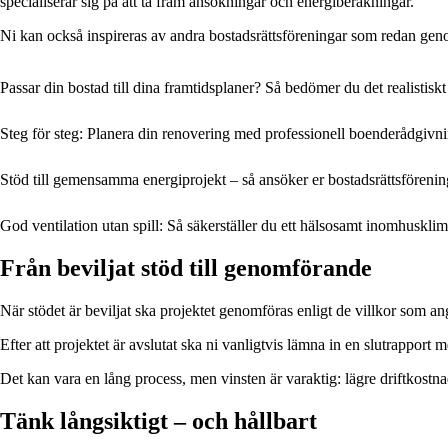
specialiserar sig på att ta fram ansökningar och energiberäkningar.
Ni kan också inspireras av andra bostadsrättsföreningar som redan geno
Passar din bostad till dina framtidsplaner? Så bedömer du det realistiskt
Steg för steg: Planera din renovering med professionell boenderådgivn
Stöd till gemensamma energiprojekt – så ansöker er bostadsrättsföreni
God ventilation utan spill: Så säkerställer du ett hälsosamt inomhuskl
Från beviljat stöd till genomförande
När stödet är beviljat ska projektet genomföras enligt de villkor som a
Efter att projektet är avslutat ska ni vanligtvis lämna in en slutrapport
Det kan vara en lång process, men vinsten är varaktig: lägre driftkostna
Tänk långsiktigt – och hållbart