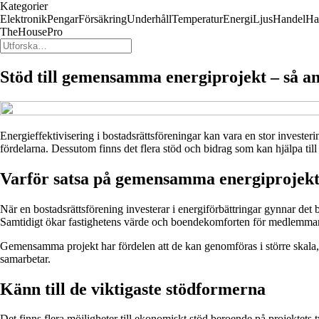
Kategorier
Elektronik
Pengar
Försäkring
Underhåll
Temperatur
Energi
Ljus
Handel
Ha
TheHousePro
Stöd till gemensamma energiprojekt – så an
Energieffektivisering i bostadsrättsföreningar kan vara en stor invest
fördelarna. Dessutom finns det flera stöd och bidrag som kan hjälpa till 
Varför satsa på gemensamma energiprojek
När en bostadsrättsförening investerar i energiförbättringar gynnar de
Samtidigt ökar fastighetens värde och boendekomforten för medlemma
Gemensamma projekt har fördelen att de kan genomföras i större skala, vi
samarbetar.
Känn till de viktigaste stödformerna
Det finns flera möjligheter till ekonomiskt stöd beroende på projektets 