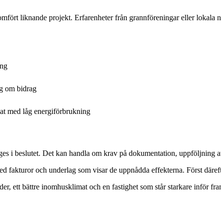
mfört liknande projekt. Erfarenheter från grannföreningar eller lokala 
ing
ng om bidrag
imat med låg energiförbrukning
nges i beslutet. Det kan handla om krav på dokumentation, uppföljning av
 med fakturor och underlag som visar de uppnådda effekterna. Först därefte
der, ett bättre inomhusklimat och en fastighet som står starkare inför fr