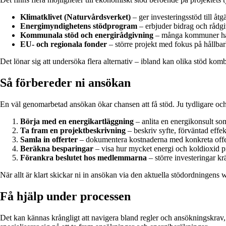
Klimatklivet (Naturvårdsverket)
– ger investeringsstöd till åtg
Energimyndighetens stödprogram
– erbjuder bidrag och rådgiv
Kommunala stöd och energirådgivning
– många kommuner har e
EU- och regionala fonder
– större projekt med fokus på hållbar
Det lönar sig att undersöka flera alternativ – ibland kan olika stöd kom
Så förbereder ni ansökan
En väl genomarbetad ansökan ökar chansen att få stöd. Ju tydligare och 
Börja med en energikartläggning
– anlita en energikonsult so
Ta fram en projektbeskrivning
– beskriv syfte, förväntad effek
Samla in offerter
– dokumentera kostnaderna med konkreta offerte
Beräkna besparingar
– visa hur mycket energi och koldioxid pr
Förankra beslutet hos medlemmarna
– större investeringar kr
När allt är klart skickar ni in ansökan via den aktuella stödordningens
Få hjälp under processen
Det kan kännas krångligt att navigera bland regler och ansökningskrav,