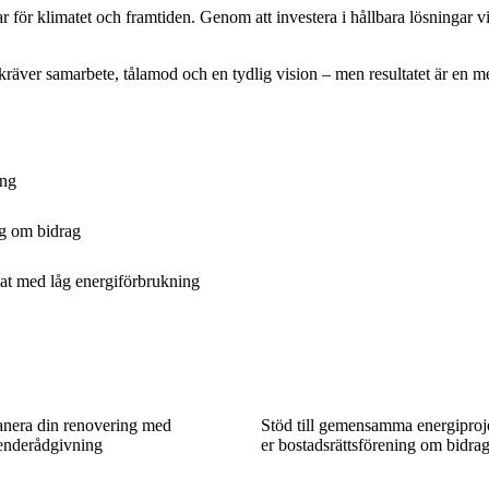
 för klimatet och framtiden. Genom att investera i hållbara lösningar v
 kräver samarbete, tålamod och en tydlig vision – men resultatet är en me
ing
ng om bidrag
imat med låg energiförbrukning
lanera din renovering med
Stöd till gemensamma energiproj
oenderådgivning
er bostadsrättsförening om bidra