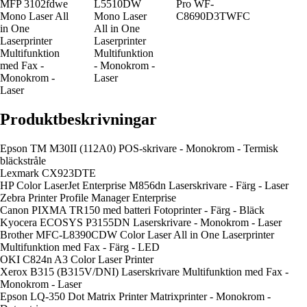
MFP 3102fdwe
L5510DW
Pro WF-
Mono Laser All
Mono Laser
C8690D3TWFC
in One
All in One
Laserprinter
Laserprinter
Multifunktion
Multifunktion
med Fax -
- Monokrom -
Monokrom -
Laser
Laser
Produktbeskrivningar
Epson TM M30II (112A0) POS-skrivare - Monokrom - Termisk
bläckstråle
Lexmark CX923DTE
HP Color LaserJet Enterprise M856dn Laserskrivare - Färg - Laser
Zebra Printer Profile Manager Enterprise
Canon PIXMA TR150 med batteri Fotoprinter - Färg - Bläck
Kyocera ECOSYS P3155DN Laserskrivare - Monokrom - Laser
Brother MFC-L8390CDW Color Laser All in One Laserprinter
Multifunktion med Fax - Färg - LED
OKI C824n A3 Color Laser Printer
Xerox B315 (B315V/DNI) Laserskrivare Multifunktion med Fax -
Monokrom - Laser
Epson LQ-350 Dot Matrix Printer Matrixprinter - Monokrom -