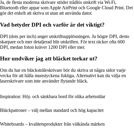
Ja, de flesta moderna skrivare stöder trådlös utskrift via Wi-Fi,
Bluetooth eller appar som Apple AirPrint och Google Cloud Print. Det
gör det enkelt att skriva ut utan att använda dator.
Vad betyder DPI och varför är det viktigt?
DPI (dots per inch) anger utskriftsupplösningen. Ju högre DPI, desto
skarpare och mer detaljerad blir utskriften. För text räcker ofta 600
DPI, medan foton kräver 1200 DPI eller mer.
Hur undviker jag att bläcket torkar ut?
Om du har en bläckstråleskrivare bör du skriva ut några sidor varje
vecka för att hålla munstyckena fuktiga. Alternativt kan du välja en
laserskrivare som inte använder flytande bläck.
Inspiration: Höj- och sänkbara bord för olika arbetsstilar
Bläckpatroner – välj mellan standard och hög kapacitet
Whiteboards – kvalitetsprodukter från välkända märken