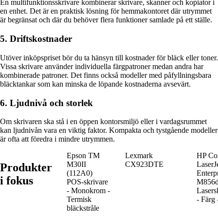
En multifunktionsskrivare kombinerar skrivare, skanner och kopiator i
en enhet. Det är en praktisk lösning för hemmakontoret där utrymmet
är begränsat och där du behöver flera funktioner samlade på ett ställe.
5. Driftskostnader
Utöver inköpspriset bör du ta hänsyn till kostnader för bläck eller toner.
Vissa skrivare använder individuella färgpatroner medan andra har
kombinerade patroner. Det finns också modeller med påfyllningsbara
bläcktankar som kan minska de löpande kostnaderna avsevärt.
6. Ljudnivå och storlek
Om skrivaren ska stå i en öppen kontorsmiljö eller i vardagsrummet
kan ljudnivån vara en viktig faktor. Kompakta och tystgående modeller
är ofta att föredra i mindre utrymmen.
Epson TM
Lexmark
HP Co
M30II
CX923DTE
LaserJ
Produkter
(112A0)
Enterp
i fokus
POS-skrivare
M856
- Monokrom -
Lasers
Termisk
- Färg 
bläckstråle