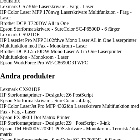
Dotmatrix
Lexmark CS730de Laserskrivare - Färg - Laser
HP Color Laser MFP 178nwg Laserskrivare Multifunktion - Färg -
Laser
Brother DCP-T720DW All in One
Epson Storformatskrivare - SureColor SC-P6500D - 6 färger
Lexmark CS921DE
HP LaserJet Pro MFP 3102fdwe Mono Laser All in One Laserprinter
Multifunktion med Fax - Monokrom - Laser
Brother DCP-L5510DW Mono Laser All in One Laserprinter
Multifunktion - Monokrom - Laser
Epson WorkForce Pro WF-C8690D3TWFC
Andra produkter
Lexmark CX921DE
HP Storformatprinter - DesignJet Z6 PostScript
Epson Storformatskrivare - SureColor - 4-färg
HP Color LaserJet Pro MFP 4302fdn Laserskrivare Multifunktion med
Fax - Färg - Laser
Epson FX 890II Dot Matrix Printer
HP Storformatprinter - DesignJet Z9+ PostScript - 9-ink
Epson TM H6000V-203P1 POS-skrivare - Monokrom - Termisk / dot-
matrix
Epson Storformatprinter - SureColor SC-T3700DE - 6 färger