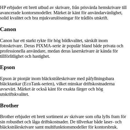
HP erbjuder ett brett utbud av skrivare, från prisvärda hemskrivare till
avancerade kontorsmodeller. Märket är känt för användarvänlighet,
solid kvalitet och bra mjukvarulösningar för trådlös utskrift.
Canon
Canon har ett starkt rykte för hög bildkvalitet, särskilt inom
fotoskrivare. Deras PIXMA-serie är populär bland både privata och
professionella användare, medan deras laserskrivare är kända för
tillförlitlighet och hastighet.
Epson
Epson är pionjär inom bläckstråleskrivare med påfyllningsbara
bläcktankar (EcoTank-serien), vilket minskar driftskostnaderna
avsevärt. Märket är också känt för exakta färger och hög
utskriftskvalitet.
Brother
Brother erbjuder ett brett sortiment av skrivare som ofta lyfts fram för
sin robusthet och låga driftskostnader. De tillverkar både laser- och
bläckstråleskrivare samt multifunktionsmodeller för kontorsbruk.