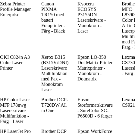
Zebra Printer
Canon
Kyocera
Brothe
Profile Manager
PIXMA
ECOSYS
MFC-
Enterprise
TR150 med
P3155DN
L839
batteri
Laserskrivare -
Color 
Fotoprinter -
Monokrom -
All in
Färg - Bläck
Laser
Laserp
Multif
med Fa
Färg 
OKI C824n A3
Xerox B315
Epson LQ-350
Lexma
Color Laser
(B315V/DNI)
Dot Matrix Printer
CS730
Printer
Laserskrivare
Matrixprinter -
Lasers
Multifunktion
Monokrom -
- Färg 
med Fax -
Dotmatrix
Monokrom -
Laser
HP Color Laser
Brother DCP-
Epson
Lexma
MFP 178nwg
T720DW All
Storformatskrivare
CS92
Laserskrivare
in One
- SureColor SC-
Multifunktion -
P6500D - 6 färger
Färg - Laser
HP LaserJet Pro
Brother DCP-
Epson WorkForce