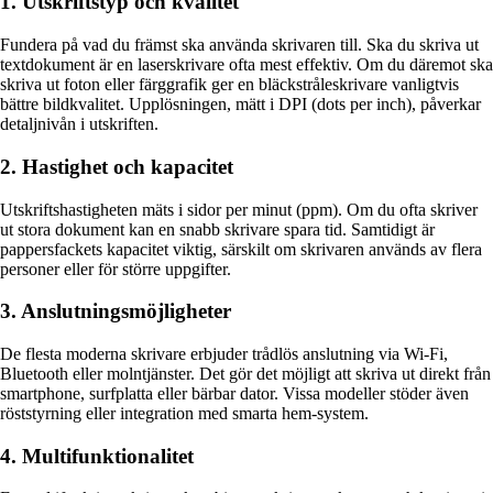
1. Utskriftstyp och kvalitet
Fundera på vad du främst ska använda skrivaren till. Ska du skriva ut
textdokument är en laserskrivare ofta mest effektiv. Om du däremot ska
skriva ut foton eller färggrafik ger en bläckstråleskrivare vanligtvis
bättre bildkvalitet. Upplösningen, mätt i DPI (dots per inch), påverkar
detaljnivån i utskriften.
2. Hastighet och kapacitet
Utskriftshastigheten mäts i sidor per minut (ppm). Om du ofta skriver
ut stora dokument kan en snabb skrivare spara tid. Samtidigt är
pappersfackets kapacitet viktig, särskilt om skrivaren används av flera
personer eller för större uppgifter.
3. Anslutningsmöjligheter
De flesta moderna skrivare erbjuder trådlös anslutning via Wi-Fi,
Bluetooth eller molntjänster. Det gör det möjligt att skriva ut direkt från
smartphone, surfplatta eller bärbar dator. Vissa modeller stöder även
röststyrning eller integration med smarta hem-system.
4. Multifunktionalitet