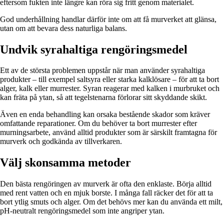
eftersom fukten inte längre kan röra sig fritt genom materialet.
God underhållning handlar därför inte om att få murverket att glänsa,
utan om att bevara dess naturliga balans.
Undvik syrahaltiga rengöringsmedel
Ett av de största problemen uppstår när man använder syrahaltiga
produkter – till exempel saltsyra eller starka kalklösare – för att ta bort
alger, kalk eller murrester. Syran reagerar med kalken i murbruket och
kan fräta på ytan, så att tegelstenarna förlorar sitt skyddande skikt.
Även en enda behandling kan orsaka bestående skador som kräver
omfattande reparationer. Om du behöver ta bort murrester efter
murningsarbete, använd alltid produkter som är särskilt framtagna för
murverk och godkända av tillverkaren.
Välj skonsamma metoder
Den bästa rengöringen av murverk är ofta den enklaste. Börja alltid
med rent vatten och en mjuk borste. I många fall räcker det för att ta
bort ytlig smuts och alger. Om det behövs mer kan du använda ett milt,
pH-neutralt rengöringsmedel som inte angriper ytan.