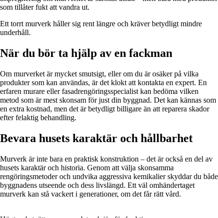
som tillåter fukt att vandra ut.
Ett torrt murverk håller sig rent längre och kräver betydligt mindre
underhåll.
När du bör ta hjälp av en fackman
Om murverket är mycket smutsigt, eller om du är osäker på vilka
produkter som kan användas, är det klokt att kontakta en expert. En
erfaren murare eller fasadrengöringsspecialist kan bedöma vilken
metod som är mest skonsam för just din byggnad. Det kan kännas som
en extra kostnad, men det är betydligt billigare än att reparera skador
efter felaktig behandling.
Bevara husets karaktär och hållbarhet
Murverk är inte bara en praktisk konstruktion – det är också en del av
husets karaktär och historia. Genom att välja skonsamma
rengöringsmetoder och undvika aggressiva kemikalier skyddar du både
byggnadens utseende och dess livslängd. Ett väl omhändertaget
murverk kan stå vackert i generationer, om det får rätt vård.