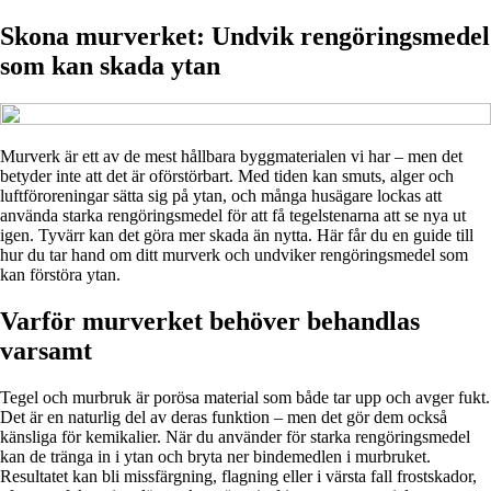
Skona murverket: Undvik rengöringsmedel
som kan skada ytan
Murverk är ett av de mest hållbara byggmaterialen vi har – men det
betyder inte att det är oförstörbart. Med tiden kan smuts, alger och
luftföroreningar sätta sig på ytan, och många husägare lockas att
använda starka rengöringsmedel för att få tegelstenarna att se nya ut
igen. Tyvärr kan det göra mer skada än nytta. Här får du en guide till
hur du tar hand om ditt murverk och undviker rengöringsmedel som
kan förstöra ytan.
Varför murverket behöver behandlas
varsamt
Tegel och murbruk är porösa material som både tar upp och avger fukt.
Det är en naturlig del av deras funktion – men det gör dem också
känsliga för kemikalier. När du använder för starka rengöringsmedel
kan de tränga in i ytan och bryta ner bindemedlen i murbruket.
Resultatet kan bli missfärgning, flagning eller i värsta fall frostskador,