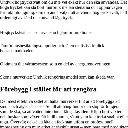
Undvik högtryckstvätt om du inte vet exakt hur den ska användas. Det
höga trycket kan slå bort murbruk mellan stenarna och öppna vägen
för fuktinträngning. Om du ändå väljer att använda högtryckstvätt, håll
ordentligt avstånd och använd lågt tryck.
Högtryckstvättar – se urvalet och jämför funktioner
Jämför husbesiktningsrapporter och få en realistisk inblick i
bostadsmarknaden
Optimera ditt värmesystem som en del av energirenoveringen
Skona murverket: Undvik rengöringsmedel som kan skada ytan
Förebygg i stället för att rengöra
Det mest effektiva sättet att hålla murverket fint är att förebygga att
smuts och alger får fäste. Se till att hängrännor och stuprör fungerar
som de ska, så att vatten inte rinner längs fasaden. Klipp bort växter
och buskar som växer tätt intill muren, så att ytan kan torka snabbt efter
regn. Överväg också att låta en fackman utföra en professionell
impregnering om murverket är särskilt utsatt – men bara med produkter