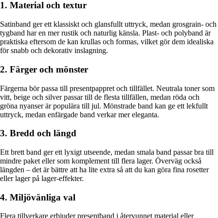
1. Material och textur
Satinband ger ett klassiskt och glansfullt uttryck, medan grosgrain- och
tygband har en mer rustik och naturlig känsla. Plast- och polyband är
praktiska eftersom de kan krullas och formas, vilket gör dem idealiska
för snabb och dekorativ inslagning.
2. Färger och mönster
Färgerna bör passa till presentpappret och tillfället. Neutrala toner som
vitt, beige och silver passar till de flesta tillfällen, medan röda och
gröna nyanser är populära till jul. Mönstrade band kan ge ett lekfullt
uttryck, medan enfärgade band verkar mer eleganta.
3. Bredd och längd
Ett brett band ger ett lyxigt utseende, medan smala band passar bra till
mindre paket eller som komplement till flera lager. Överväg också
längden – det är bättre att ha lite extra så att du kan göra fina rosetter
eller lager på lager-effekter.
4. Miljövänliga val
Flera tillverkare erbjuder presentband i återvunnet material eller