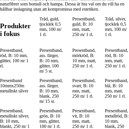
naturfibrer som bomull och hampa. Dessa är bra val om du vill ha en
hållbar inslagning utan att kompromissa med estetiken.
Tråd, guld,
Presentband,
Tråd, silver,
tjocklek 0,5
guld, B: 10
tjocklek 0,5
Produkter
mm, 100 m/
mm, matt,
mm, 100 m/
i fokus
1 rl.
250 m/ 1 rl.
1 rl.
Presentband,
Presentband,
Presentband,
Presentband,
röd, B: 10 mm,
ass. färger,
mörkröd, B:
röd, B: 10
glitter, 100 m/ 1
B: 10 mm,
10 mm, matt,
mm, matt,
rl.
glitter, 100
250 m/ 1 rl.
250 m/ 1 rl.
m/ 5 st.
Presentband
Presentband,
Presentband,
Presentband,
10mmx250m
ass. färger,
svart, B: 10
blå, B: 10
metalliskt silver
B: 10 mm,
mm, matt,
mm, matt,
blank, 250
250 m/ 1 rl.
250 m/ 1 rl.
m/ 15 st.
Presentband,
Presentband,
Presentband,
Presentband,
metalliskt silver,
grön, B: 10
vit, B: 10
metallröd, B:
B: 10 mm,
mm, glitter,
mm, matt,
10 mm,
blankt, 250 m/ 1
100 m/ 1 rl.
250 m/ 1 rl.
blank, 250