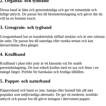
2. Organza- och tyllband
Dessa band är lätta och genomskinliga och ger ett romantiskt och
luftigt uttryck. De passar bra till blomsterinslagning och gåvor där du
vill ha en feminin touch.
3. Grosgrain- och tygband
Grosgrainband har en karakteristisk räfflad struktur och är mer robusta
än satin. De passar bra till naturliga eller rustika teman och kan
återanvändas flera gånger.
4. Krullband
Krullband i plast eller poly är ett klassiskt val för snabb
presentinslagning. De kan enkelt krullas med en sax och finns i en
mängd färger. Perfekt för barnkalas och festliga tillfällen.
5. Papper- och naturband
Pappersband och band av jute, hampa eller bomull blir allt mer
populära som miljövänliga alternativ. De ger ett modernt, nordiskt
uttryck och passar bra till gåvor inslagna i återvunnet papper.