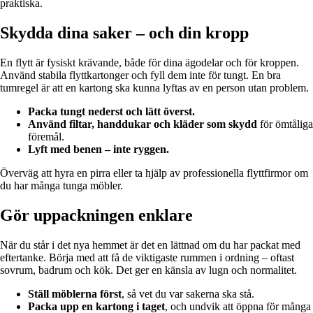
praktiska.
Skydda dina saker – och din kropp
En flytt är fysiskt krävande, både för dina ägodelar och för kroppen.
Använd stabila flyttkartonger och fyll dem inte för tungt. En bra
tumregel är att en kartong ska kunna lyftas av en person utan problem.
Packa tungt nederst och lätt överst.
Använd filtar, handdukar och kläder som skydd
för ömtåliga
föremål.
Lyft med benen – inte ryggen.
Överväg att hyra en pirra eller ta hjälp av professionella flyttfirmor om
du har många tunga möbler.
Gör uppackningen enklare
När du står i det nya hemmet är det en lättnad om du har packat med
eftertanke. Börja med att få de viktigaste rummen i ordning – oftast
sovrum, badrum och kök. Det ger en känsla av lugn och normalitet.
Ställ möblerna först
, så vet du var sakerna ska stå.
Packa upp en kartong i taget
, och undvik att öppna för många