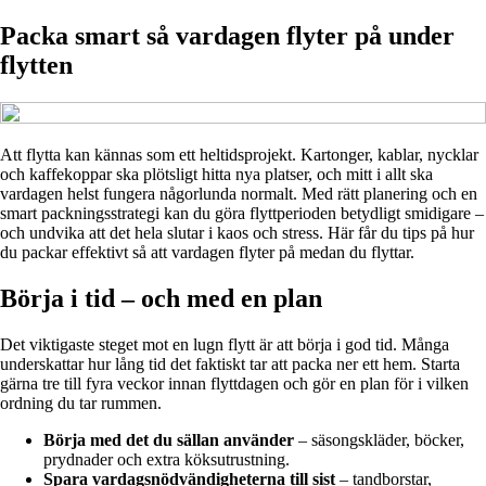
Packa smart så vardagen flyter på under
flytten
Att flytta kan kännas som ett heltidsprojekt. Kartonger, kablar, nycklar
och kaffekoppar ska plötsligt hitta nya platser, och mitt i allt ska
vardagen helst fungera någorlunda normalt. Med rätt planering och en
smart packningsstrategi kan du göra flyttperioden betydligt smidigare –
och undvika att det hela slutar i kaos och stress. Här får du tips på hur
du packar effektivt så att vardagen flyter på medan du flyttar.
Börja i tid – och med en plan
Det viktigaste steget mot en lugn flytt är att börja i god tid. Många
underskattar hur lång tid det faktiskt tar att packa ner ett hem. Starta
gärna tre till fyra veckor innan flyttdagen och gör en plan för i vilken
ordning du tar rummen.
Börja med det du sällan använder
– säsongskläder, böcker,
prydnader och extra köksutrustning.
Spara vardagsnödvändigheterna till sist
– tandborstar,