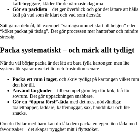
kaffebryggare, kläder för de närmaste dagarna.
Gör en packlista
– det ger överblick och gör det lättare att hålla
koll på vad som är klart och vad som återstår.
Sätt gärna delmål, till exempel “vardagsrummet klart till helgen” eller
“köket packat på tisdag”. Det gör processen mer hanterbar och mindre
stressig.
Packa systematiskt – och märk allt tydligt
När du väl börjar packa är det lätt att bara fylla kartonger, men lite
systematik sparar mycket tid och frustration senare.
Packa ett rum i taget
, och skriv tydligt på kartongen vilket rum
den hör till.
Använd färgkoder
– till exempel grön tejp för kök, blå för
sovrum. Det gör uppackningen snabbare.
Gör en “öppna först”-låda
med det mest nödvändiga:
toalettpapper, laddare, kaffemuggar, sax, handdukar och lite
snacks.
Om du flyttar med barn kan du låta dem packa en egen liten låda med
favoritsaker – det skapar trygghet mitt i flyttstöket.