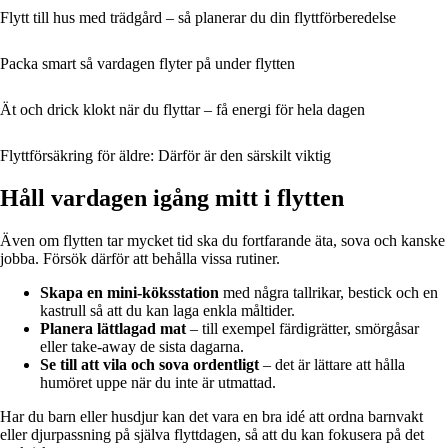
Flytt till hus med trädgård – så planerar du din flyttförberedelse
Packa smart så vardagen flyter på under flytten
Ät och drick klokt när du flyttar – få energi för hela dagen
Flyttförsäkring för äldre: Därför är den särskilt viktig
Håll vardagen igång mitt i flytten
Även om flytten tar mycket tid ska du fortfarande äta, sova och kanske
jobba. Försök därför att behålla vissa rutiner.
Skapa en mini-köksstation
med några tallrikar, bestick och en
kastrull så att du kan laga enkla måltider.
Planera lättlagad mat
– till exempel färdigrätter, smörgåsar
eller take-away de sista dagarna.
Se till att vila och sova ordentligt
– det är lättare att hålla
humöret uppe när du inte är utmattad.
Har du barn eller husdjur kan det vara en bra idé att ordna barnvakt
eller djurpassning på själva flyttdagen, så att du kan fokusera på det