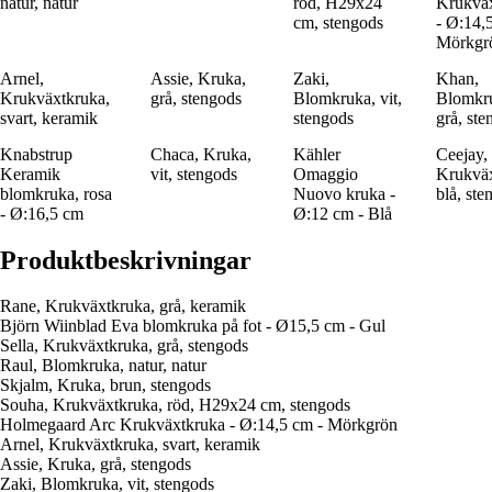
natur, natur
röd, H29x24
Krukvä
cm, stengods
- Ø:14,
Mörkgr
Arnel,
Assie, Kruka,
Zaki,
Khan,
Krukväxtkruka,
grå, stengods
Blomkruka, vit,
Blomkr
svart, keramik
stengods
grå, st
Knabstrup
Chaca, Kruka,
Kähler
Ceejay,
Keramik
vit, stengods
Omaggio
Krukväx
blomkruka, rosa
Nuovo kruka -
blå, ste
- Ø:16,5 cm
Ø:12 cm - Blå
Produktbeskrivningar
Rane, Krukväxtkruka, grå, keramik
Björn Wiinblad Eva blomkruka på fot - Ø15,5 cm - Gul
Sella, Krukväxtkruka, grå, stengods
Raul, Blomkruka, natur, natur
Skjalm, Kruka, brun, stengods
Souha, Krukväxtkruka, röd, H29x24 cm, stengods
Holmegaard Arc Krukväxtkruka - Ø:14,5 cm - Mörkgrön
Arnel, Krukväxtkruka, svart, keramik
Assie, Kruka, grå, stengods
Zaki, Blomkruka, vit, stengods