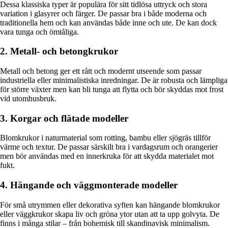
Dessa klassiska typer är populära för sitt tidlösa uttryck och stora
variation i glasyrer och färger. De passar bra i både moderna och
traditionella hem och kan användas både inne och ute. De kan dock
vara tunga och ömtåliga.
2. Metall- och betongkrukor
Metall och betong ger ett rått och modernt utseende som passar
industriella eller minimalistiska inredningar. De är robusta och lämpliga
för större växter men kan bli tunga att flytta och bör skyddas mot frost
vid utomhusbruk.
3. Korgar och flätade modeller
Blomkrukor i naturmaterial som rotting, bambu eller sjögräs tillför
värme och textur. De passar särskilt bra i vardagsrum och orangerier
men bör användas med en innerkruka för att skydda materialet mot
fukt.
4. Hängande och väggmonterade modeller
För små utrymmen eller dekorativa syften kan hängande blomkrukor
eller väggkrukor skapa liv och gröna ytor utan att ta upp golvyta. De
finns i många stilar – från bohemisk till skandinavisk minimalism.