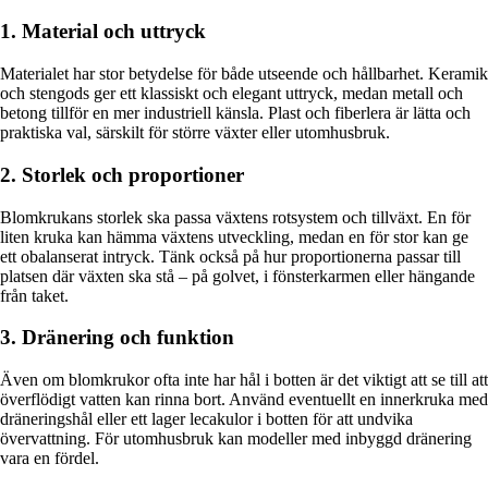
1. Material och uttryck
Materialet har stor betydelse för både utseende och hållbarhet. Keramik
och stengods ger ett klassiskt och elegant uttryck, medan metall och
betong tillför en mer industriell känsla. Plast och fiberlera är lätta och
praktiska val, särskilt för större växter eller utomhusbruk.
2. Storlek och proportioner
Blomkrukans storlek ska passa växtens rotsystem och tillväxt. En för
liten kruka kan hämma växtens utveckling, medan en för stor kan ge
ett obalanserat intryck. Tänk också på hur proportionerna passar till
platsen där växten ska stå – på golvet, i fönsterkarmen eller hängande
från taket.
3. Dränering och funktion
Även om blomkrukor ofta inte har hål i botten är det viktigt att se till att
överflödigt vatten kan rinna bort. Använd eventuellt en innerkruka med
dräneringshål eller ett lager lecakulor i botten för att undvika
övervattning. För utomhusbruk kan modeller med inbyggd dränering
vara en fördel.