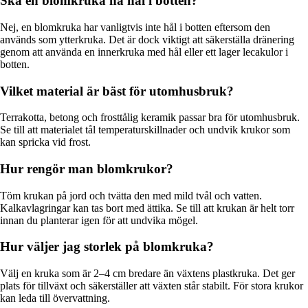
Ska en blomkruka ha hål i botten?
Nej, en blomkruka har vanligtvis inte hål i botten eftersom den
används som ytterkruka. Det är dock viktigt att säkerställa dränering
genom att använda en innerkruka med hål eller ett lager lecakulor i
botten.
Vilket material är bäst för utomhusbruk?
Terrakotta, betong och frosttålig keramik passar bra för utomhusbruk.
Se till att materialet tål temperaturskillnader och undvik krukor som
kan spricka vid frost.
Hur rengör man blomkrukor?
Töm krukan på jord och tvätta den med mild tvål och vatten.
Kalkavlagringar kan tas bort med ättika. Se till att krukan är helt torr
innan du planterar igen för att undvika mögel.
Hur väljer jag storlek på blomkruka?
Välj en kruka som är 2–4 cm bredare än växtens plastkruka. Det ger
plats för tillväxt och säkerställer att växten står stabilt. För stora krukor
kan leda till övervattning.