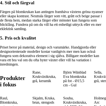
4. Stil och färgval
Färgen på blomkrukan kan antingen framhäva växtens gröna nyanser
eller skapa kontrast. Neutrala färger som vitt, grått och beige passar i
de flesta hem, medan starka färger eller mönster kan fungera som
blickfång. Fundera på om du vill ha ett enhetligt uttryck eller en mer
eklektisk samling.
5. Pris och kvalitet
Priset beror på material, design och varumärke. Handgjorda eller
designorienterade modeller kostar vanligtvis mer men kan också
fungera som dekorativa element i sig själva. Billigare modeller kan
vara ett bra val om du ofta byter växter eller vill ha variation i
inredningen.
Rane,
Björn Wiinblad
Sella,
Krukväxtkruka,
Eva blomkruka
Krukväx
Produkter
grå, keramik
på fot - Ø15,5
grå, st
i fokus
cm - Gul
Raul,
Skjalm, Kruka,
Souha,
Holmeg
Blomkruka,
brun, stengods
Krukväxtkruka,
Arc