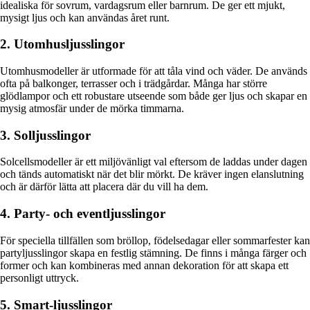
idealiska för sovrum, vardagsrum eller barnrum. De ger ett mjukt,
mysigt ljus och kan användas året runt.
2. Utomhusljusslingor
Utomhusmodeller är utformade för att tåla vind och väder. De används
ofta på balkonger, terrasser och i trädgårdar. Många har större
glödlampor och ett robustare utseende som både ger ljus och skapar en
mysig atmosfär under de mörka timmarna.
3. Solljusslingor
Solcellsmodeller är ett miljövänligt val eftersom de laddas under dagen
och tänds automatiskt när det blir mörkt. De kräver ingen elanslutning
och är därför lätta att placera där du vill ha dem.
4. Party- och eventljusslingor
För speciella tillfällen som bröllop, födelsedagar eller sommarfester kan
partyljusslingor skapa en festlig stämning. De finns i många färger och
former och kan kombineras med annan dekoration för att skapa ett
personligt uttryck.
5. Smart-ljusslingor