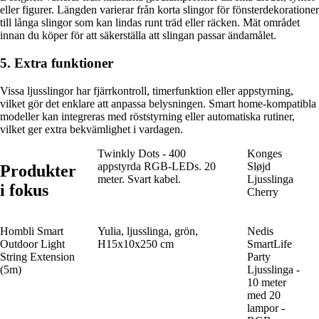
eller figurer. Längden varierar från korta slingor för fönsterdekorationer
till långa slingor som kan lindas runt träd eller räcken. Mät området
innan du köper för att säkerställa att slingan passar ändamålet.
5. Extra funktioner
Vissa ljusslingor har fjärrkontroll, timerfunktion eller appstyrning,
vilket gör det enklare att anpassa belysningen. Smart home-kompatibla
modeller kan integreras med röststyrning eller automatiska rutiner,
vilket ger extra bekvämlighet i vardagen.
Twinkly Dots - 400
Konges
appstyrda RGB-LEDs. 20
Sløjd
Produkter
meter. Svart kabel.
Ljusslinga
i fokus
Cherry
Hombli Smart
Yulia, ljusslinga, grön,
Nedis
Outdoor Light
H15x10x250 cm
SmartLife
String Extension
Party
(5m)
Ljusslinga -
10 meter
med 20
lampor -