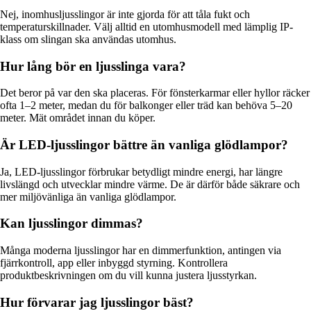
Nej, inomhusljusslingor är inte gjorda för att tåla fukt och
temperaturskillnader. Välj alltid en utomhusmodell med lämplig IP-
klass om slingan ska användas utomhus.
Hur lång bör en ljusslinga vara?
Det beror på var den ska placeras. För fönsterkarmar eller hyllor räcker
ofta 1–2 meter, medan du för balkonger eller träd kan behöva 5–20
meter. Mät området innan du köper.
Är LED-ljusslingor bättre än vanliga glödlampor?
Ja, LED-ljusslingor förbrukar betydligt mindre energi, har längre
livslängd och utvecklar mindre värme. De är därför både säkrare och
mer miljövänliga än vanliga glödlampor.
Kan ljusslingor dimmas?
Många moderna ljusslingor har en dimmerfunktion, antingen via
fjärrkontroll, app eller inbyggd styrning. Kontrollera
produktbeskrivningen om du vill kunna justera ljusstyrkan.
Hur förvarar jag ljusslingor bäst?