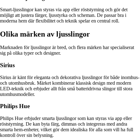
Smart-ljusslingor kan styras via app eller röststyrning och gör det
möjligt att justera färger, ljusstyrka och scheman. De passar bra i
moderna hem där flexibilitet och teknik spelar en central roll.
Olika märken av ljusslingor
Marknaden för ljusslingor är bred, och flera märken har specialiserat
sig på olika typer och designer.
Sirius
Sirius är känt för eleganta och dekorativa ljusslingor för både inomhus-
och utomhusbruk. Märket kombinerar klassisk design med modern
LED-teknik och erbjuder allt från små batteridrivna slingor till stora
utomhusmodeller.
Philips Hue
Philips Hue erbjuder smarta ljusslingor som kan styras via app eller
röststyrning. De kan byta färg, dimmas och integreras med andra
smarta hem-enheter, vilket gör dem idealiska för alla som vill ha full
kontroll över sin belysning.