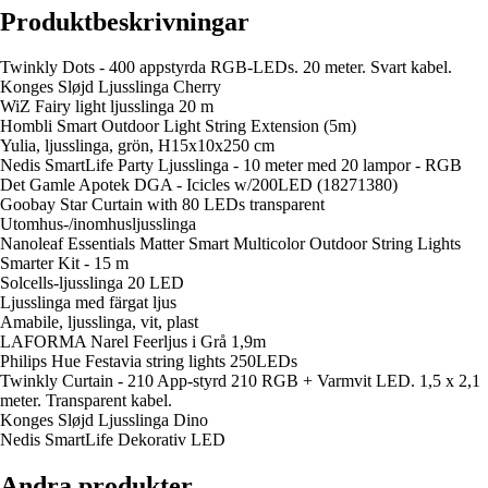
Produktbeskrivningar
Twinkly Dots - 400 appstyrda RGB-LEDs. 20 meter. Svart kabel.
Konges Sløjd Ljusslinga Cherry
WiZ Fairy light ljusslinga 20 m
Hombli Smart Outdoor Light String Extension (5m)
Yulia, ljusslinga, grön, H15x10x250 cm
Nedis SmartLife Party Ljusslinga - 10 meter med 20 lampor - RGB
Det Gamle Apotek DGA - Icicles w/200LED (18271380)
Goobay Star Curtain with 80 LEDs transparent
Utomhus-/inomhusljusslinga
Nanoleaf Essentials Matter Smart Multicolor Outdoor String Lights
Smarter Kit - 15 m
Solcells-ljusslinga 20 LED
Ljusslinga med färgat ljus
Amabile, ljusslinga, vit, plast
LAFORMA Narel Feerljus i Grå 1,9m
Philips Hue Festavia string lights 250LEDs
Twinkly Curtain - 210 App-styrd 210 RGB + Varmvit LED. 1,5 x 2,1
meter. Transparent kabel.
Konges Sløjd Ljusslinga Dino
Nedis SmartLife Dekorativ LED
Andra produkter