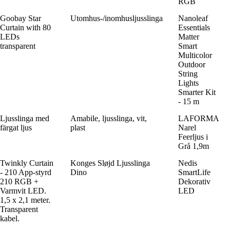
RGB
Goobay Star
Utomhus-/inomhusljusslinga
Nanoleaf
Curtain with 80
Essentials
LEDs
Matter
transparent
Smart
Multicolor
Outdoor
String
Lights
Smarter Kit
- 15 m
Ljusslinga med
Amabile, ljusslinga, vit,
LAFORMA
färgat ljus
plast
Narel
Feerljus i
Grå 1,9m
Twinkly Curtain
Konges Sløjd Ljusslinga
Nedis
- 210 App-styrd
Dino
SmartLife
210 RGB +
Dekorativ
Varmvit LED.
LED
1,5 x 2,1 meter.
Transparent
kabel.