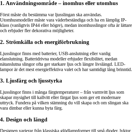
1. Användningsområde – inomhus eller utomhus
Först måste du bestämma var ljusslingan ska användas.
Utomhusmodeller måste vara väderbeständiga och ha en lämplig IP-
klass (vanligtvis IP44 eller högre), medan inomhusslingor ofta är lättare
och erbjuder fler dekorativa möjligheter.
2. Strömkälla och energiförbrukning
Ljusslingor finns med batterier, USB-anslutning eller vanlig
elanslutning. Batteridrivna modeller erbjuder flexibilitet, medan
nätanslutna slingor ofta ger starkare ljus och längre livslängd. LED-
lampor är det mest energieffektiva valet och har samtidigt lång brinntid.
3. Ljusfärg och ljusstyrka
Ljusslingor finns i många färgtemperaturer – från varmvitt ljus som
skapar mysighet till kallvitt eller färgat ljus som ger ett modernare
uttryck. Fundera på vilken stämning du vill skapa och om slingan ska
vara dimbar eller kunna byta färg.
4. Design och längd
Designen varierar från klassiska glödlampformer till små dioder, lyktor