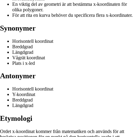
En viktig del av geometri är att bestämma x-koordinaten för
olika polygoner.
För att rita en kurva behöver du specificera flera x-koordinater.
Synonymer
Horisontell koordinat
Breddgrad
Längdgrad
Vågrät koordinat
Plats i x-led
Antonymer
Horisontell koordinat
Y-koordinat
Breddgrad
Längdgrad
Etymologi
Ordet x-koordinat kommer från matematiken och används för att
beskriva positionen för en punkt på den horisontella axeln i ett