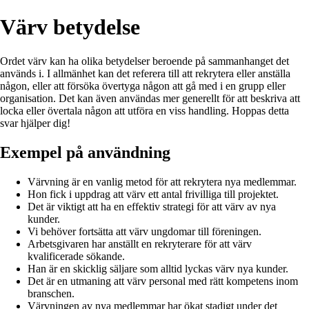
Värv betydelse
Ordet värv kan ha olika betydelser beroende på sammanhanget det
används i. I allmänhet kan det referera till att rekrytera eller anställa
någon, eller att försöka övertyga någon att gå med i en grupp eller
organisation. Det kan även användas mer generellt för att beskriva att
locka eller övertala någon att utföra en viss handling. Hoppas detta
svar hjälper dig!
Exempel på användning
Värvning är en vanlig metod för att rekrytera nya medlemmar.
Hon fick i uppdrag att värv ett antal frivilliga till projektet.
Det är viktigt att ha en effektiv strategi för att värv av nya
kunder.
Vi behöver fortsätta att värv ungdomar till föreningen.
Arbetsgivaren har anställt en rekryterare för att värv
kvalificerade sökande.
Han är en skicklig säljare som alltid lyckas värv nya kunder.
Det är en utmaning att värv personal med rätt kompetens inom
branschen.
Värvningen av nya medlemmar har ökat stadigt under det