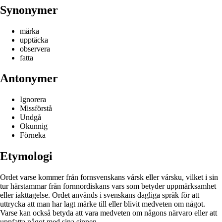
Synonymer
märka
upptäcka
observera
fatta
Antonymer
Ignorera
Missförstå
Undgå
Okunnig
Förneka
Etymologi
Ordet varse kommer från fornsvenskans vársk eller vársku, vilket i sin
tur härstammar från fornnordiskans vars som betyder uppmärksamhet
eller iakttagelse. Ordet används i svenskans dagliga språk för att
uttrycka att man har lagt märke till eller blivit medveten om något.
Varse kan också betyda att vara medveten om någons närvaro eller att
uppfatta något med sina sinnen.