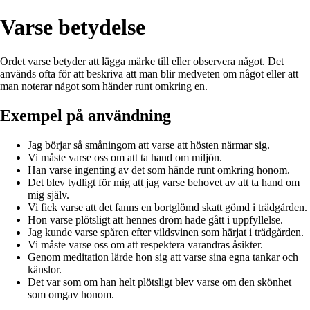
Varse betydelse
Ordet varse betyder att lägga märke till eller observera något. Det
används ofta för att beskriva att man blir medveten om något eller att
man noterar något som händer runt omkring en.
Exempel på användning
Jag börjar så småningom att varse att hösten närmar sig.
Vi måste varse oss om att ta hand om miljön.
Han varse ingenting av det som hände runt omkring honom.
Det blev tydligt för mig att jag varse behovet av att ta hand om
mig själv.
Vi fick varse att det fanns en bortglömd skatt gömd i trädgården.
Hon varse plötsligt att hennes dröm hade gått i uppfyllelse.
Jag kunde varse spåren efter vildsvinen som härjat i trädgården.
Vi måste varse oss om att respektera varandras åsikter.
Genom meditation lärde hon sig att varse sina egna tankar och
känslor.
Det var som om han helt plötsligt blev varse om den skönhet
som omgav honom.