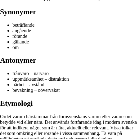
Synonymer
beträffande
angående
rörande
gällande
om
Antonymer
frånvaro – närvaro
uppmärksamhet – distraktion
närhet – avstånd
bevakning – oövervakat
Etymologi
Ordet varom härstammar från fornsvenskans varum eller varan som
betydde vid eller nära. Det används fortfarande idag i modern svenska
för att indikera något som är nära, aktuellt eller relevant. Vissa tolkar
det som omkring eller rörande i vissa sammanhang. Ta vara på
möjligheten att använda detta ord och varom i din dagliga