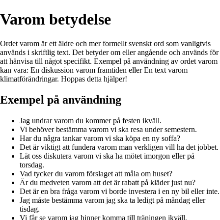
Varom betydelse
Ordet varom är ett äldre och mer formellt svenskt ord som vanligtvis
används i skriftlig text. Det betyder om eller angående och används för
att hänvisa till något specifikt. Exempel på användning av ordet varom
kan vara: En diskussion varom framtiden eller En text varom
klimatförändringar. Hoppas detta hjälper!
Exempel på användning
Jag undrar varom du kommer på festen ikväll.
Vi behöver bestämma varom vi ska resa under semestern.
Har du några tankar varom vi ska köpa en ny soffa?
Det är viktigt att fundera varom man verkligen vill ha det jobbet.
Låt oss diskutera varom vi ska ha mötet imorgon eller på
torsdag.
Vad tycker du varom förslaget att måla om huset?
Är du medveten varom att det är rabatt på kläder just nu?
Det är en bra fråga varom vi borde investera i en ny bil eller inte.
Jag måste bestämma varom jag ska ta ledigt på måndag eller
tisdag.
Vi får se varom jag hinner komma till träningen ikväll.