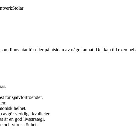
ntverk
Stolar
ot som finns utanför eller på utsidan av något annat. Det kan till exempel
nas.
t för självförtroendet.
blem.
rmonisk helhet.
 avgör verkliga kvaliteter.
s är en god livsstrategi.
re och yttre skönhet.