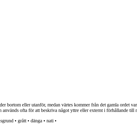
der bortom eller utanför, medan värtes kommer från det gamla ordet vart
 används ofta för att beskriva något yttre eller externt i förhållande till
nsgrund
•
grått
•
dänga
•
nati
•