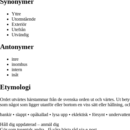
Synonymer
Yttre
Utomstående
Exteriör
Utefrån
Utvändig
Antonymer
inre
inomhus
intern
inåt
Etymologi
Ordet utvärtes härstammar från de svenska orden ut och värtes. Ut bety
som något som ligger utanför eller bortom en viss sätt eller hållning, och
bankir
•
slappt
•
opåkallad
•
lysa upp
•
eklektisk
•
försynt
•
undervatte
Håll dig uppdaterad – anmäl dig
Gör som tusentals andra - få våra bästa råd via e-post.