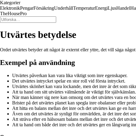
Kategorier
Elektronik
Pengar
Försäkring
Underhåll
Temperatur
Energi
Ljus
Handel
Ha
TheHousePro
Utvärtes betydelse
Ordet utvärtes betyder att något är externt eller yttre, det vill säga någ
Exempel på användning
Utvärtes påverkan kan vara lika viktigt som inre egenskaper.
Det utvärtes intrycket spelar en stor roll vid första intrycket.
Utvärtes skönhet kan vara lockande, men det inre är det som räk
Att ta hand om sitt utvärtes välmående är viktigt för självkänslan.
När man känner sig nere kan omsorg om det utvärtes vara en boos
Brister på det utvärtes planet kan spegla inre obalanser eller pro
Att hitta en balans mellan det inre och det utvärtes kan ge en ha
Även om det utvärtes är synligt för omvärlden, är det inre det som
Att sträva efter en hälsosam balans mellan det inre och det utvärte
Att ta hand om både det inre och det utvärtes ger en långvarig in