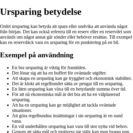
Ursparing betydelse
Ordet ursparing kan betyda att spara eller undvika att använda något
från början. Det kan också referera till en reserv eller en reservdel som
används om något annat går sönder eller behöver ersättas. Till exempel
kan en reservdäck vara en ursparing för en punktering på en bil.
Exempel på användning
En bra ursparing är viktig för framtiden.
Det lönar sig att ha en buffert för oväntade utgifter.
Att skapa en ursparing kan ge trygghet och ekonomisk stabilitet.
Det är klokt att regelbundet sätta av pengar till en ursparing.
En liten ursparing kan växa till en betydande summa över tid.
För att nå ekonomiska mål är det bra att ha en välplanerad
ursparing.
Att ha en ursparing kan ge möjlighet att tackla oväntade
situationer.
Att göra regelbundna insättningar i sin ursparing är en sund
vana.
En väl underhållen ursparing kan vara till stor nytta vid behov.
Genom att sätta mål och motivera sig själv kan man bygga upp