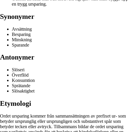
en trygg ursparing.
Synonymer
Avsättning
Besparing
Minskning
Sparande
Antonymer
Slöseri
Överflöd
Konsumtion
Sprätande
Slösaktighet
Etymologi
Ordet ursparing kommer från sammansättningen av prefixet ur- som
betyder ursprunglig eller ursprungligen och substantivet spår som
betyder tecken eller avtryck. Tillsammans bildar de ordet ursparing
som vanligtvis används för att beskriva ett händelseförlopp eller en