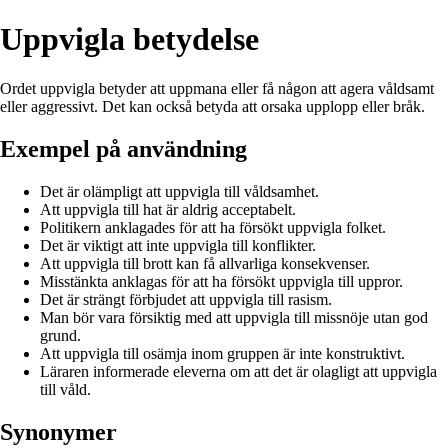
Uppvigla betydelse
Ordet uppvigla betyder att uppmana eller få någon att agera våldsamt
eller aggressivt. Det kan också betyda att orsaka upplopp eller bråk.
Exempel på användning
Det är olämpligt att uppvigla till våldsamhet.
Att uppvigla till hat är aldrig acceptabelt.
Politikern anklagades för att ha försökt uppvigla folket.
Det är viktigt att inte uppvigla till konflikter.
Att uppvigla till brott kan få allvarliga konsekvenser.
Misstänkta anklagas för att ha försökt uppvigla till uppror.
Det är strängt förbjudet att uppvigla till rasism.
Man bör vara försiktig med att uppvigla till missnöje utan god
grund.
Att uppvigla till osämja inom gruppen är inte konstruktivt.
Läraren informerade eleverna om att det är olagligt att uppvigla
till våld.
Synonymer