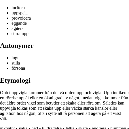
incitera
uppspela
provoicera
eggande
agitera
stirra upp
Antonymer
lugna
stilla
försona
Etymologi
Ordet uppvigla kommer från de två orden upp och vigla. Upp indikerar
en rörelse uppåt eller en ökad grad av något, medan vigla kommer från
det äldre ordet vigel som betyder att skaka eller röra om. Således kan
uppvigla tolkas som att skaka upp eller väcka starka känslor eller
agitation hos någon, ofta i syfte att få personen att agera på ett visst
sätt.
inkoativ
•
väka
•
hed
•
tilldragelse
•
lattja
•
svära
•
andraga
•
nummen
•