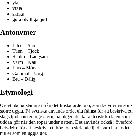
yla
vrala
skrika
göra otydliga ljud
Antonymer
Liten – Stor
Tunn – Tjock
Snabb – Långsam
Varm – Kall
Ljus – Mörk
Gammal – Ung
Bra – Dålig
Etymologi
Ordet ula härstammar från det finska ordet ulo, som betyder en sorts
större uggla. På svenska används ordet ula främst för att beskriva ett
slags ljud som en uggla gör, nämligen det karakteristiska läten som
uddan gör när den ropar under natten. Det används också i överförd
betydelse för att beskriva ett högt och skriande ljud, som liknar det
buller som en uggla gör.