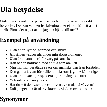
Ula betydelse
Ordet ula används inte på svenska och har inte någon specifik
betydelse. Det kan vara en felskrivning eller ett ord från ett annat
språk. Finns det något annat jag kan hjälpa till med?
Exempel på användning
Ulan är en symbol för mod och styrka.
Jag såg en vacker ula under min skogspromenad.
Ulan är ett annat ord för varg på samiska.
Han bar en halsband med en ula som amulett.
Min mormor berättade sagor om magiska ular från forntiden.
Den gamla tavlan föreställer en ula som jag inte känner igen.
Ulan är ett väldigt respekterat djur i många kulturer.
Vi hörde var ulan ylade i natt.
Har du sett den vackra teckningen av en ula på väggen?
Enligt legenden är ular väktare av visdom och kunskap.
Synonymer