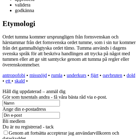
validera
godkänna
Etymologi
Ordet tumma kommer ursprungligen från fornsvenskan och
härstammar från det fornsvenska ordet tumme, som i sin tur kommer
från det gammalhögtyska ordet tūmo. Tumma används i dagens
svenska språk för att beskriva handlingen att trycka på något med
tummen eller att ge sitt samtycke genom att tumma på regler eller
överenskommelser.
antropofobi
•
missnöjd
•
rumla
•
underkurs
•
fjärt
•
oavbruten
•
dold
•
ett
•
skald
•
Håll dig uppdaterad – anmäl dig
Gör som tusentals andra - få våra bästa råd via e-post.
Ange din e-postadress
Bli medlem
Du är nu registrerad - tack
Genom att fortsätta accepterar jag användarvillkoren och
dataskyddet.