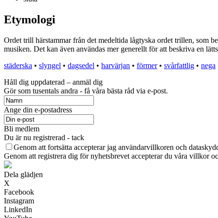
Etymologi
Ordet trill härstammar från det medeltida lågtyska ordet trillen, som bet
musiken. Det kan även användas mer generellt för att beskriva en lät
städerska
•
slyngel
•
dagsedel
•
harvärjan
•
förmer
•
svårfattlig
•
nega
Håll dig uppdaterad – anmäl dig
Gör som tusentals andra - få våra bästa råd via e-post.
Ange din e-postadress
Bli medlem
Du är nu registrerad - tack
Genom att fortsätta accepterar jag användarvillkoren och dataskydd
Genom att registrera dig för nyhetsbrevet accepterar du våra villkor oc
Dela glädjen
X
Facebook
Instagram
LinkedIn