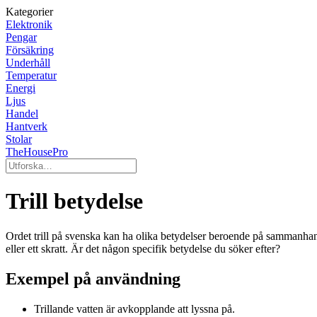
Kategorier
Elektronik
Pengar
Försäkring
Underhåll
Temperatur
Energi
Ljus
Handel
Hantverk
Stolar
TheHousePro
Trill betydelse
Ordet trill på svenska kan ha olika betydelser beroende på sammanhange
eller ett skratt. Är det någon specifik betydelse du söker efter?
Exempel på användning
Trillande vatten är avkopplande att lyssna på.