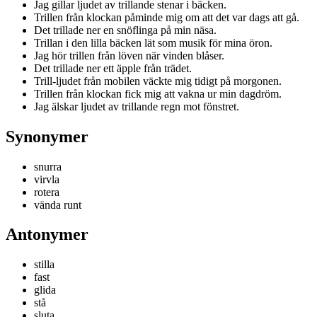
Jag gillar ljudet av trillande stenar i bäcken.
Trillen från klockan påminde mig om att det var dags att gå.
Det trillade ner en snöflinga på min näsa.
Trillan i den lilla bäcken lät som musik för mina öron.
Jag hör trillen från löven när vinden blåser.
Det trillade ner ett äpple från trädet.
Trill-ljudet från mobilen väckte mig tidigt på morgonen.
Trillen från klockan fick mig att vakna ur min dagdröm.
Jag älskar ljudet av trillande regn mot fönstret.
Synonymer
snurra
virvla
rotera
vända runt
Antonymer
stilla
fast
glida
stå
sluta