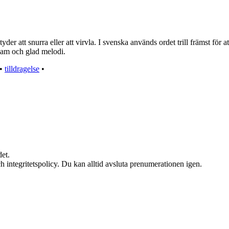
yder att snurra eller att virvla. I svenska används ordet trill främst för 
tsam och glad melodi.
•
tilldragelse
•
et.
h integritetspolicy. Du kan alltid avsluta prenumerationen igen.