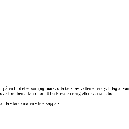
 på en blöt eller sumpig mark, ofta täckt av vatten eller dy. I dag använd
erförd bemärkelse för att beskriva en rörig eller svår situation.
tanda
•
landamären
•
höstkappa
•