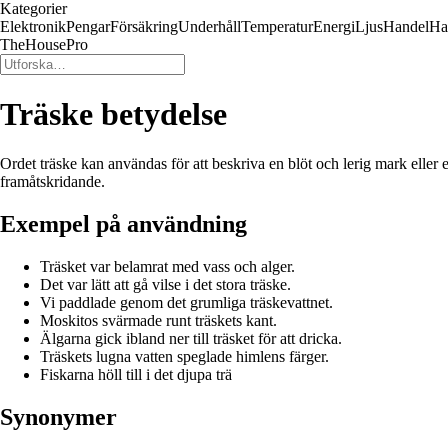
Kategorier
Elektronik
Pengar
Försäkring
Underhåll
Temperatur
Energi
Ljus
Handel
Ha
TheHousePro
Träske betydelse
Ordet träske kan användas för att beskriva en blöt och lerig mark eller 
framåtskridande.
Exempel på användning
Träsket var belamrat med vass och alger.
Det var lätt att gå vilse i det stora träske.
Vi paddlade genom det grumliga träskevattnet.
Moskitos svärmade runt träskets kant.
Älgarna gick ibland ner till träsket för att dricka.
Träskets lugna vatten speglade himlens färger.
Fiskarna höll till i det djupa trä
Synonymer