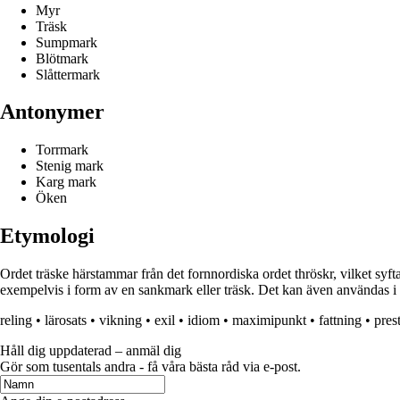
Myr
Träsk
Sumpmark
Blötmark
Slåttermark
Antonymer
Torrmark
Stenig mark
Karg mark
Öken
Etymologi
Ordet träske härstammar från det fornnordiska ordet thröskr, vilket syftar
exempelvis i form av en sankmark eller träsk. Det kan även användas i öv
reling
•
lärosats
•
vikning
•
exil
•
idiom
•
maximipunkt
•
fattning
•
pres
Håll dig uppdaterad – anmäl dig
Gör som tusentals andra - få våra bästa råd via e-post.