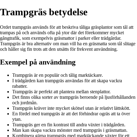
Trampgräs betydelse
Ordet trampgräs används för att beskriva tåliga gräsplantor som tål att
trampas på och används ofta på ytor där det förekommer mycket
gångtrafik, som exempelvis gräsmattor i parker eller trädgårdar.
Trampgräs är bra alternativ om man vill ha en gräsmatta som tål slitage
och håller sig fin trots att den utsätts för frekvent användning.
Exempel på användning
Trampgräs är en populär och tålig marktäckare.
I trädgården kan trampgräs användas för att skapa vackra
rabatter.
Trampgräs är perfekt att plantera mellan stenplattor.
Det finns olika sorter av trampgräs beroende på ljusförhållanden
och jordmån.
Trampgräs kräver inte mycket skötsel utan är relativt lättskött.
En fördel med trampgräs är att det förhindrar ogräs att ta över
ytan.
Trampgräs ger en fin kontrast till andra växter i trädgården.
Man kan skapa vackra mönster med trampgräs i gräsmattan.
Kombinera gärna trampgräs med marktäckande växter för ett