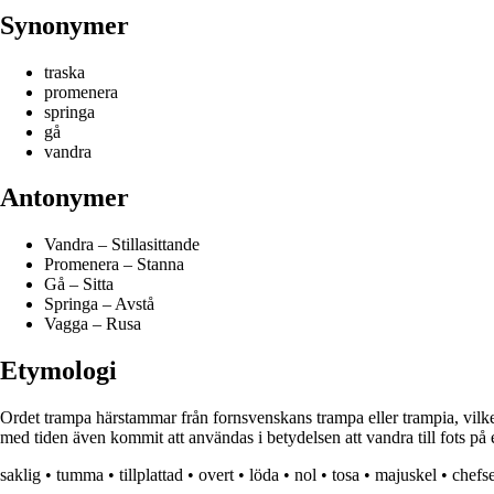
Synonymer
traska
promenera
springa
gå
vandra
Antonymer
Vandra – Stillasittande
Promenera – Stanna
Gå – Sitta
Springa – Avstå
Vagga – Rusa
Etymologi
Ordet trampa härstammar från fornsvenskans trampa eller trampia, vilke
med tiden även kommit att användas i betydelsen att vandra till fots på e
saklig
•
tumma
•
tillplattad
•
overt
•
löda
•
nol
•
tosa
•
majuskel
•
chef