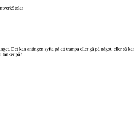
ntverk
Stolar
. Det kan antingen syfta på att trampa eller gå på något, eller så kan 
u tänker på?