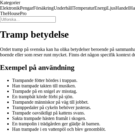
Kategorier
Elektronik
Pengar
Försäkring
Underhåll
Temperatur
Energi
Ljus
Handel
Ha
TheHousePro
Tramp betydelse
Ordet tramp på svenska kan ha olika betydelser beroende på sammanhanget
boende eller som reser runt mycket. Finns det någon specifik kontext d
Exempel på användning
Trampande fötter hördes i trappan.
Han trampade takten till musiken.
Trampade på en snigel av misstag.
En trampbåt körde förbi på sjön.
Trampande människor på väg till jobbet.
Tramppedaler på cykeln behöver justeras.
Trampade oavsiktligt på kattens svans.
Sakta trampade hästen framåt i skogen.
En trampolin i trädgården ger glädje åt barnen.
Han trampade i en vattenpöl och blev genomblöt.