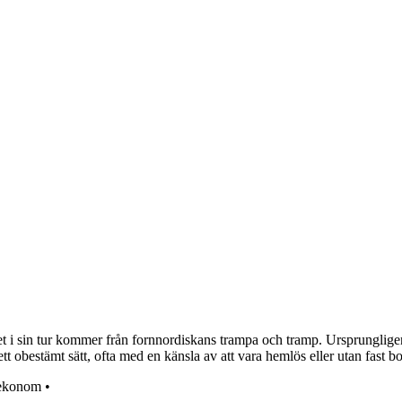
t i sin tur kommer från fornnordiskans trampa och tramp. Ursprungligen
tt obestämt sätt, ofta med en känsla av att vara hemlös eller utan fast bo
sekonom
•