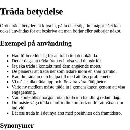
Träda betydelse
Ordet träda betyder att kliva in, gå in eller stiga in i något. Det kan
också användas för att beskriva att man börjar eller påbörjar något.
Exempel på användning
Han förberedde sig för att träda in i det okända.
Det är dags att träda fram och visa vad du går för.
Jag ska träda i kontakt med dem angående mötet.
De planerar att träda ner som ledare inom en snar framtid.
Kan du träda in och hjälpa till med att lösa problemet?
Vi måste alla träda upp och försvara våra rättigheter.
Varje ny medlem måste träda in i gemenskapen genom att visa
engagemang.
Vänta inte tills imorgon, utan träda in i handling redan idag.
Du måste våga träda utanför din komfortzon för att växa som
individ.
Låt oss träda in i det nya året med positivitet och framtidstro.
Synonymer