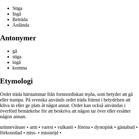
Stiga
Ingå
Beträda
Anlända
Antonymer
gå
stiga
ingå
komma
Etymologi
Ordet träda härstammar från fornnordiskan trǫða, som betyder att gå
eller trampa. På svenska används ordet träda främst i betydelsen att
kliva in eller ge plats åt något annat. Ordet kan också användas i
överförd bemärkelse för att beskriva att någon tar över eller ersätter
någon annan.
urinnevånare
•
arm
•
varest
•
vulkanö
•
förena
•
dystopisk
•
gästabud
•
förkonstlad
•
miss-
•
missnöjd
•