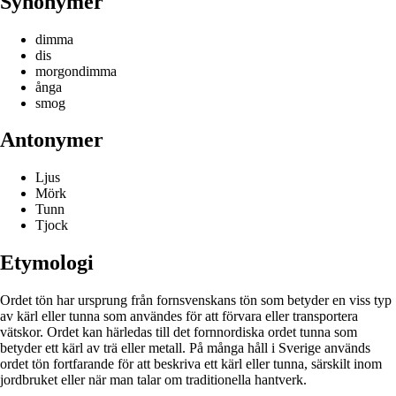
Synonymer
dimma
dis
morgondimma
ånga
smog
Antonymer
Ljus
Mörk
Tunn
Tjock
Etymologi
Ordet tön har ursprung från fornsvenskans tön som betyder en viss typ
av kärl eller tunna som användes för att förvara eller transportera
vätskor. Ordet kan härledas till det fornnordiska ordet tunna som
betyder ett kärl av trä eller metall. På många håll i Sverige används
ordet tön fortfarande för att beskriva ett kärl eller tunna, särskilt inom
jordbruket eller när man talar om traditionella hantverk.