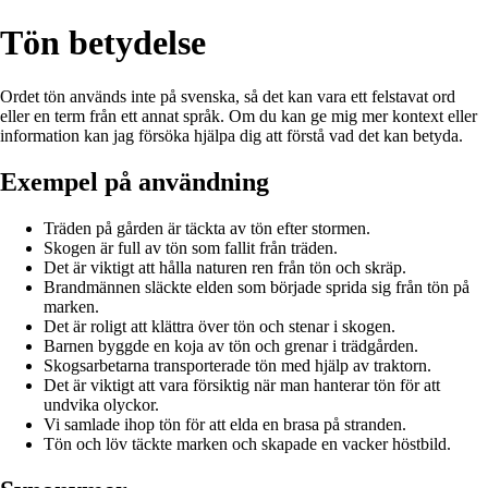
Tön betydelse
Ordet tön används inte på svenska, så det kan vara ett felstavat ord
eller en term från ett annat språk. Om du kan ge mig mer kontext eller
information kan jag försöka hjälpa dig att förstå vad det kan betyda.
Exempel på användning
Träden på gården är täckta av tön efter stormen.
Skogen är full av tön som fallit från träden.
Det är viktigt att hålla naturen ren från tön och skräp.
Brandmännen släckte elden som började sprida sig från tön på
marken.
Det är roligt att klättra över tön och stenar i skogen.
Barnen byggde en koja av tön och grenar i trädgården.
Skogsarbetarna transporterade tön med hjälp av traktorn.
Det är viktigt att vara försiktig när man hanterar tön för att
undvika olyckor.
Vi samlade ihop tön för att elda en brasa på stranden.
Tön och löv täckte marken och skapade en vacker höstbild.