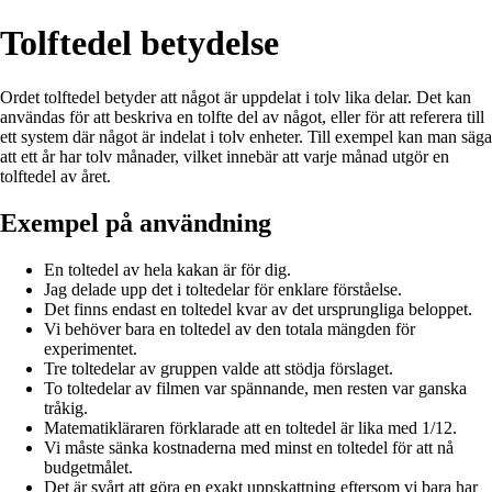
Tolftedel betydelse
Ordet tolftedel betyder att något är uppdelat i tolv lika delar. Det kan
användas för att beskriva en tolfte del av något, eller för att referera till
ett system där något är indelat i tolv enheter. Till exempel kan man säga
att ett år har tolv månader, vilket innebär att varje månad utgör en
tolftedel av året.
Exempel på användning
En toltedel av hela kakan är för dig.
Jag delade upp det i toltedelar för enklare förståelse.
Det finns endast en toltedel kvar av det ursprungliga beloppet.
Vi behöver bara en toltedel av den totala mängden för
experimentet.
Tre toltedelar av gruppen valde att stödja förslaget.
To toltedelar av filmen var spännande, men resten var ganska
tråkig.
Matematikläraren förklarade att en toltedel är lika med 1/12.
Vi måste sänka kostnaderna med minst en toltedel för att nå
budgetmålet.
Det är svårt att göra en exakt uppskattning eftersom vi bara har