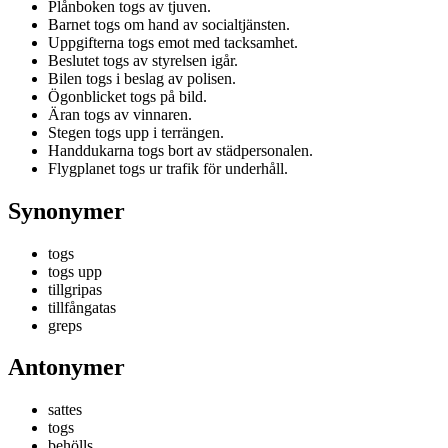
Plånboken togs av tjuven.
Barnet togs om hand av socialtjänsten.
Uppgifterna togs emot med tacksamhet.
Beslutet togs av styrelsen igår.
Bilen togs i beslag av polisen.
Ögonblicket togs på bild.
Äran togs av vinnaren.
Stegen togs upp i terrängen.
Handdukarna togs bort av städpersonalen.
Flygplanet togs ur trafik för underhåll.
Synonymer
togs
togs upp
tillgripas
tillfångatas
greps
Antonymer
sattes
togs
behölls