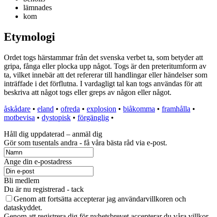
lämnades
kom
Etymologi
Ordet togs härstammar från det svenska verbet ta, som betyder att
gripa, fånga eller plocka upp något. Togs är den preteritumform av
ta, vilket innebär att det refererar till handlingar eller händelser som
inträffade i det förflutna. I vardagligt tal kan togs användas för att
beskriva att något togs eller greps av någon eller något.
åskådare
•
eland
•
ofreda
•
explosion
•
biåkomma
•
framhålla
•
motbevisa
•
dystopisk
•
förgänglig
•
Håll dig uppdaterad – anmäl dig
Gör som tusentals andra - få våra bästa råd via e-post.
Ange din e-postadress
Bli medlem
Du är nu registrerad - tack
Genom att fortsätta accepterar jag användarvillkoren och
dataskyddet.
Genom att registrera dig för nyhetsbrevet accepterar du våra villkor