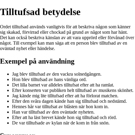
Tilltufsad betydelse
Ordet tilltufsad används vanligtvis för att beskriva någon som känner
sig skakad, förvirrad eller chockad på grund av något som har hänt.
Det kan också beskriva känslan av att vara upprörd eller förvånad över
något. Till exempel kan man säga att en person blev tilltufsad av en
oväntad nyhet eller händelse.
Exempel på användning
Jag blev tilltufsad av den vackra solnedgången.
Hon blev tilltufsad av hans vänliga ord.
Det lilla barnet var alldeles tilltufsat efter att ha ramlat.
Efter konserten var publiken helt tilltufsad av musikens skönhet.
Jag kände mig lite tilltufsad efter att ha förlorat matchen.
Efter den svåra dagen kände han sig tilltufsad och nedstämd.
Hennes hår var tilltufsat av blåsten när hon kom in.
Han var tilltufsad av den oväntade nyheten.
Efter att ha läst brevet kände hon sig tilltufsad och rörd.
De var tilltufsade av kylan när de kom in från snön.