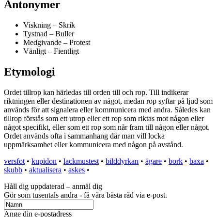
Antonymer
Viskning – Skrik
Tystnad – Buller
Medgivande – Protest
Vänligt – Fientligt
Etymologi
Ordet tillrop kan härledas till orden till och rop. Till indikerar
riktningen eller destinationen av något, medan rop syftar på ljud som
används för att signalera eller kommunicera med andra. Således kan
tillrop förstås som ett utrop eller ett rop som riktas mot någon eller
något specifikt, eller som ett rop som når fram till någon eller något.
Ordet används ofta i sammanhang där man vill locka
uppmärksamhet eller kommunicera med någon på avstånd.
versfot
•
kupidon
•
lackmustest
•
bilddyrkan
•
ägare
•
bork
•
baxa
•
skubb
•
aktualisera
•
askes
•
Håll dig uppdaterad – anmäl dig
Gör som tusentals andra - få våra bästa råd via e-post.
Ange din e-postadress