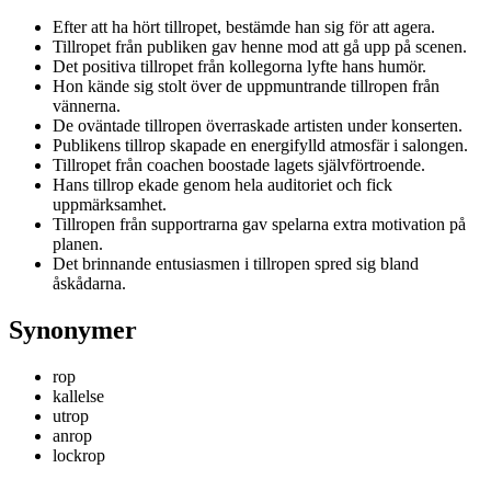
Efter att ha hört tillropet, bestämde han sig för att agera.
Tillropet från publiken gav henne mod att gå upp på scenen.
Det positiva tillropet från kollegorna lyfte hans humör.
Hon kände sig stolt över de uppmuntrande tillropen från
vännerna.
De oväntade tillropen överraskade artisten under konserten.
Publikens tillrop skapade en energifylld atmosfär i salongen.
Tillropet från coachen boostade lagets självförtroende.
Hans tillrop ekade genom hela auditoriet och fick
uppmärksamhet.
Tillropen från supportrarna gav spelarna extra motivation på
planen.
Det brinnande entusiasmen i tillropen spred sig bland
åskådarna.
Synonymer
rop
kallelse
utrop
anrop
lockrop