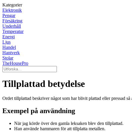
Kategorier
Elektronik
Pengar
Försäkring
Underhåll
Temperatur
Energi
Ljus
Handel
Hantverk
Stolar
TheHousePro
Tillplattad betydelse
Ordet tillplattad beskriver något som har blivit plattad eller pressad så 
Exempel på användning
När jag körde över den gamla leksaken blev den tillplattad.
Han använde hammaren för att tillplatta metallen.