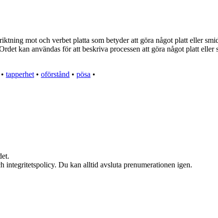
i riktning mot och verbet platta som betyder att göra något platt eller s
. Ordet kan användas för att beskriva processen att göra något platt eller s
•
tapperhet
•
oförstånd
•
pösa
•
et.
h integritetspolicy. Du kan alltid avsluta prenumerationen igen.