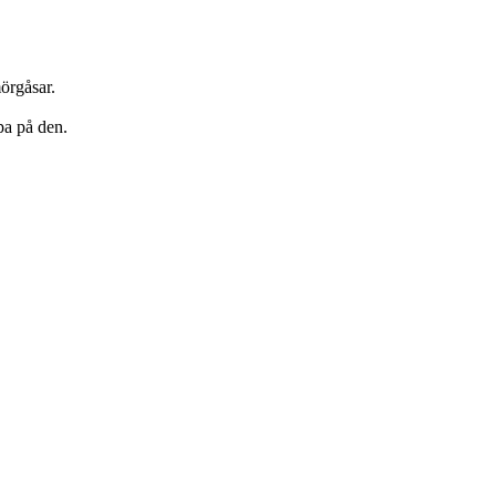
mörgåsar.
pa på den.