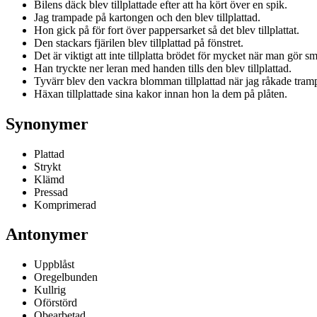
Bilens däck blev tillplattade efter att ha kört över en spik.
Jag trampade på kartongen och den blev tillplattad.
Hon gick på för fort över pappersarket så det blev tillplattat.
Den stackars fjärilen blev tillplattad på fönstret.
Det är viktigt att inte tillplatta brödet för mycket när man gör s
Han tryckte ner leran med handen tills den blev tillplattad.
Tyvärr blev den vackra blomman tillplattad när jag råkade tram
Häxan tillplattade sina kakor innan hon la dem på plåten.
Synonymer
Plattad
Strykt
Klämd
Pressad
Komprimerad
Antonymer
Uppblåst
Oregelbunden
Kullrig
Oförstörd
Obearbetad