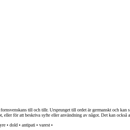
 fornsvenskans till och tillr. Ursprunget till ordet är germanskt och ka
got, eller för att beskriva syfte eller användning av något. Det kan ocks
yre
•
dold
•
antipati
•
varest
•