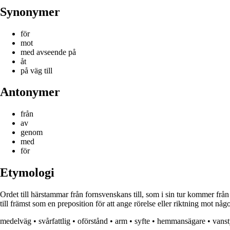
Synonymer
för
mot
med avseende på
åt
på väg till
Antonymer
från
av
genom
med
för
Etymologi
Ordet till härstammar från fornsvenskans till, som i sin tur kommer från
till främst som en preposition för att ange rörelse eller riktning mot nå
medelväg
•
svårfattlig
•
oförstånd
•
arm
•
syfte
•
hemmansägare
•
vanst