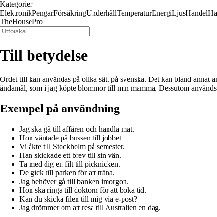
Kategorier
Elektronik
Pengar
Försäkring
Underhåll
Temperatur
Energi
Ljus
Handel
Ha
TheHousePro
Till betydelse
Ordet till kan användas på olika sätt på svenska. Det kan bland annat anv
ändamål, som i jag köpte blommor till min mamma. Dessutom används till i
Exempel på användning
Jag ska gå till affären och handla mat.
Hon väntade på bussen till jobbet.
Vi åkte till Stockholm på semester.
Han skickade ett brev till sin vän.
Ta med dig en filt till picknicken.
De gick till parken för att träna.
Jag behöver gå till banken imorgon.
Hon ska ringa till doktorn för att boka tid.
Kan du skicka filen till mig via e-post?
Jag drömmer om att resa till Australien en dag.