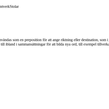
ntverk
Stolar
ändas som en preposition för att ange riktning eller destination, som i ja
bland i sammansättningar för att bilda nya ord, till exempel tillverka e