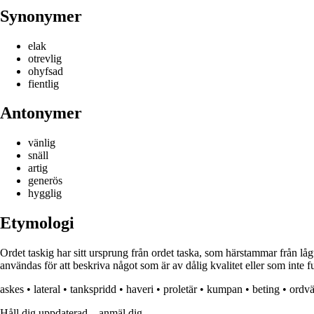
Synonymer
elak
otrevlig
ohyfsad
fientlig
Antonymer
vänlig
snäll
artig
generös
hygglig
Etymologi
Ordet taskig har sitt ursprung från ordet taska, som härstammar från lågt
användas för att beskriva något som är av dålig kvalitet eller som inte 
askes
•
lateral
•
tankspridd
•
haveri
•
proletär
•
kumpan
•
beting
•
ordv
Håll dig uppdaterad – anmäl dig