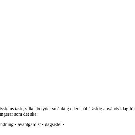
yskans task, vilket betyder småaktig eller snål. Taskig används idag för a
fungerar som det ska.
ändning
•
avantgardist
•
dagsedel
•