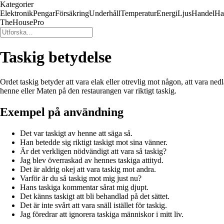
Kategorier
Elektronik
Pengar
Försäkring
Underhåll
Temperatur
Energi
Ljus
Handel
Ha
TheHousePro
Taskig betydelse
Ordet taskig betyder att vara elak eller otrevlig mot någon, att vara ned
henne eller Maten på den restaurangen var riktigt taskig.
Exempel på användning
Det var taskigt av henne att säga så.
Han betedde sig riktigt taskigt mot sina vänner.
Är det verkligen nödvändigt att vara så taskig?
Jag blev överraskad av hennes taskiga attityd.
Det är aldrig okej att vara taskig mot andra.
Varför är du så taskig mot mig just nu?
Hans taskiga kommentar sårat mig djupt.
Det känns taskigt att bli behandlad på det sättet.
Det är inte svårt att vara snäll istället för taskig.
Jag föredrar att ignorera taskiga människor i mitt liv.