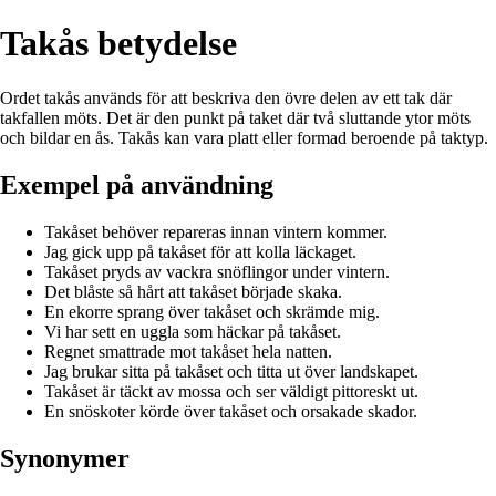
Takås betydelse
Ordet takås används för att beskriva den övre delen av ett tak där
takfallen möts. Det är den punkt på taket där två sluttande ytor möts
och bildar en ås. Takås kan vara platt eller formad beroende på taktyp.
Exempel på användning
Takåset behöver repareras innan vintern kommer.
Jag gick upp på takåset för att kolla läckaget.
Takåset pryds av vackra snöflingor under vintern.
Det blåste så hårt att takåset började skaka.
En ekorre sprang över takåset och skrämde mig.
Vi har sett en uggla som häckar på takåset.
Regnet smattrade mot takåset hela natten.
Jag brukar sitta på takåset och titta ut över landskapet.
Takåset är täckt av mossa och ser väldigt pittoreskt ut.
En snöskoter körde över takåset och orsakade skador.
Synonymer