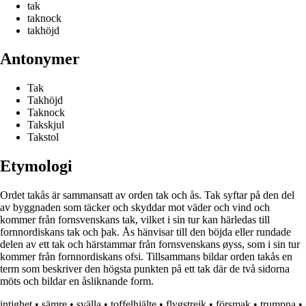
tak
taknock
takhöjd
Antonymer
Tak
Takhöjd
Taknock
Takskjul
Takstol
Etymologi
Ordet takås är sammansatt av orden tak och ås. Tak syftar på den del
av byggnaden som täcker och skyddar mot väder och vind och
kommer från fornsvenskans tak, vilket i sin tur kan härledas till
fornnordiskans tak och þak. Ås hänvisar till den böjda eller rundade
delen av ett tak och härstammar från fornsvenskans øyss, som i sin tur
kommer från fornnordiskans ofsi. Tillsammans bildar orden takås en
term som beskriver den högsta punkten på ett tak där de två sidorna
möts och bildar en åsliknande form.
intighet
•
sämre
•
svälla
•
toffelhjälte
•
flygstrejk
•
försmak
•
trumpna
•