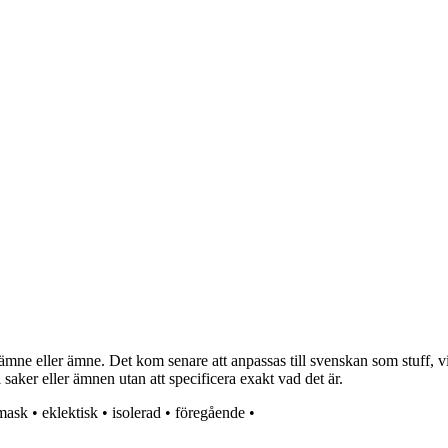
mne eller ämne. Det kom senare att anpassas till svenskan som stuff, vil
l saker eller ämnen utan att specificera exakt vad det är.
mask
•
eklektisk
•
isolerad
•
föregående
•