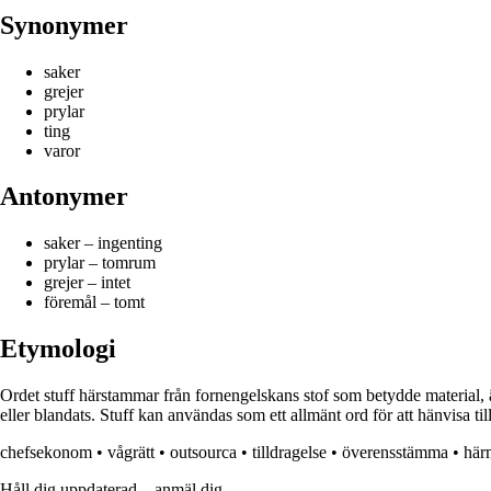
Synonymer
saker
grejer
prylar
ting
varor
Antonymer
saker – ingenting
prylar – tomrum
grejer – intet
föremål – tomt
Etymologi
Ordet stuff härstammar från fornengelskans stof som betydde material, ä
eller blandats. Stuff kan användas som ett allmänt ord för att hänvisa til
chefsekonom
•
vågrätt
•
outsourca
•
tilldragelse
•
överensstämma
•
här
Håll dig uppdaterad – anmäl dig