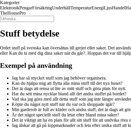
Kategorier
Elektronik
Pengar
Försäkring
Underhåll
Temperatur
Energi
Ljus
Handel
Ha
TheHousePro
Stuff betydelse
Ordet stuff på svenska kan översättas till grejer eller saker. Det använ
eller Kan du ta med dig dina saker när du går?. Hoppas det var till hjäl
Exempel på användning
Jag har så mycket stuff som jag behöver organisera.
Kan du hjälpa mig att flytta alla mina stuff till det nya huset?
Det är dags att rensa ut lite av mitt stuff och göra plats för nytt.
Har du sett mina nycklar bland allt det andra stuffet på bordet?
Vad ska jag göra med allt detta stuff som jag inte längre använde
Köpte du något nytt stuff när du var och shoppade igår?
Min garderob är full av kläder och andra stuff, det är dags att gö
Är det något speciellt stuff du letar efter bland mina saker?
Det är viktigt att ha en plats för allt sitt stuff för att undvika röra
Jag älskar att gå på loppmarknader och leta efter unika stuff att k