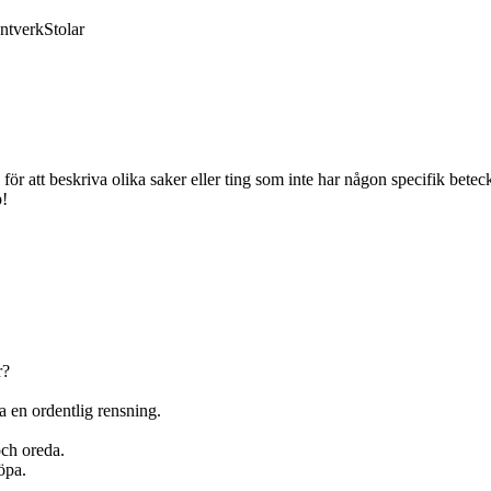
ntverk
Stolar
ds för att beskriva olika saker eller ting som inte har någon specifik be
p!
r?
ra en ordentlig rensning.
 och oreda.
öpa.