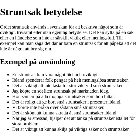
Struntsak betydelse
Ordet struntsak används i svenskan för att beskriva något som är
oviktigt, trivsamt eller utan egentlig betydelse. Det kan syfta på en sak
eller en händelse som inte är särskilt viktig eller meningsfull. Till
exempel kan man säga det där är bara en struntsak för att påpeka att det
inte är något att bry sig om.
Exempel på användning
En struntsak kan vara något litet och oviktigt.
Ibland spenderar folk pengar på helt meningslösa struntsaker.
Det är viktigt att inte fästa för stor vikt vid små struntsaker.
Jag köpte en söt liten struntsak på marknaden idag.
Hon samlar på alla möjliga struntsaker som hon hittar.
Det är roligt att ge bort små struntsaker i presenter ibland.
Vi borde inte bråka över sådana små struntsaker.
Det är skönt att kunna skratta åt små struntsaker ibland.
När jag är stressad, hjälper det att tänka på struntsaker istället för
stora problem.
Det är viktigt att kunna skilja på viktiga saker och struntsaker.