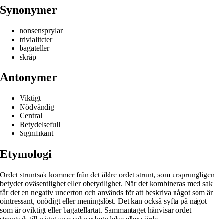
Synonymer
nonsensprylar
trivialiteter
bagateller
skräp
Antonymer
Viktigt
Nödvändig
Central
Betydelsefull
Signifikant
Etymologi
Ordet struntsak kommer från det äldre ordet strunt, som ursprungligen
betyder oväsentlighet eller obetydlighet. När det kombineras med sak
får det en negativ underton och används för att beskriva något som är
ointressant, onödigt eller meningslöst. Det kan också syfta på något
som är oviktigt eller bagatellartat. Sammantaget hänvisar ordet
struntsak till något som saknar betydelse eller värde.