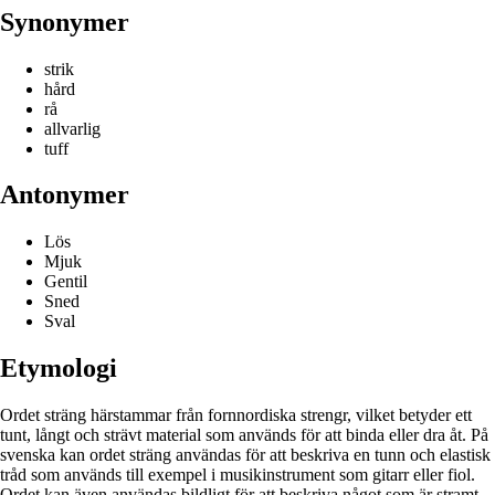
Synonymer
strik
hård
rå
allvarlig
tuff
Antonymer
Lös
Mjuk
Gentil
Sned
Sval
Etymologi
Ordet sträng härstammar från fornnordiska strengr, vilket betyder ett
tunt, långt och strävt material som används för att binda eller dra åt. På
svenska kan ordet sträng användas för att beskriva en tunn och elastisk
tråd som används till exempel i musikinstrument som gitarr eller fiol.
Ordet kan även användas bildligt för att beskriva något som är stramt