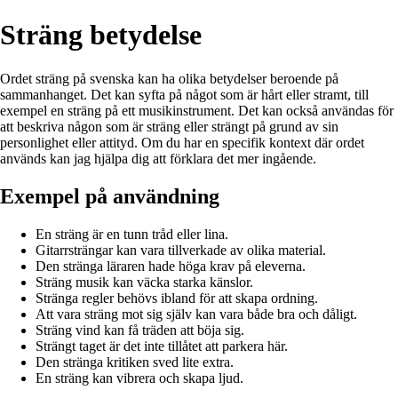
Sträng betydelse
Ordet sträng på svenska kan ha olika betydelser beroende på
sammanhanget. Det kan syfta på något som är hårt eller stramt, till
exempel en sträng på ett musikinstrument. Det kan också användas för
att beskriva någon som är sträng eller strängt på grund av sin
personlighet eller attityd. Om du har en specifik kontext där ordet
används kan jag hjälpa dig att förklara det mer ingående.
Exempel på användning
En sträng är en tunn tråd eller lina.
Gitarrsträngar kan vara tillverkade av olika material.
Den stränga läraren hade höga krav på eleverna.
Sträng musik kan väcka starka känslor.
Stränga regler behövs ibland för att skapa ordning.
Att vara sträng mot sig själv kan vara både bra och dåligt.
Sträng vind kan få träden att böja sig.
Strängt taget är det inte tillåtet att parkera här.
Den stränga kritiken sved lite extra.
En sträng kan vibrera och skapa ljud.